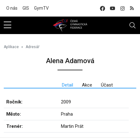
Na hlavní obsah
O nás
GIS
GymTV
Aplikace
Adresář
Alena Adamová
Detail
Akce
Účast
Ročník:
2009
Město:
Praha
Trenér:
Martin Prát