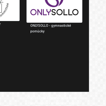
r
ONLYSOLLO - gymnastické
pomůcky
© 2021 Česká gymnastická federace
Všechna práva vyhrazenaCopyright.