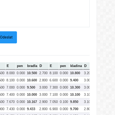
E
pen
bradla
D
E
pen
kladina
D
E
pen
500
8.000
0.000
10.500
2.700
8.100
0.000
10.800
3.200
7.170
0.000
500
8.100
0.000
10.600
2.800
6.600
0.000
9.400
3.000
7.400
0.000
500
7.000
0.000
9.500
3.000
7.300
0.000
10.300
3.000
7.970
0.000
600
7.400
0.000
10.000
3.000
7.100
0.000
10.100
3.100
7.800
0.000
500
7.670
0.000
10.167
2.900
7.050
0.100
9.850
3.100
7.530
0.000
000
7.430
0.000
9.433
2.800
6.900
0.000
9.700
2.800
7.630
0.000