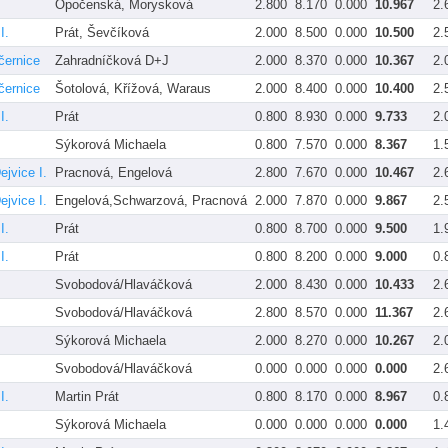
Opočenská, Morysková
2.800
8.170
0.000
10.967
2.
I.
Prát, Ševčíková
2.000
8.500
0.000
10.500
2.
černice
Zahradníčková D+J
2.000
8.370
0.000
10.367
2.
černice
Šotolová, Křížová, Waraus
2.000
8.400
0.000
10.400
2.
I.
Prát
0.800
8.930
0.000
9.733
2.
Sýkorová Michaela
0.800
7.570
0.000
8.367
1.
ejvice I.
Pracnová, Engelová
2.800
7.670
0.000
10.467
2.
ejvice I.
Engelová,Schwarzová, Pracnová
2.000
7.870
0.000
9.867
2.
I.
Prát
0.800
8.700
0.000
9.500
1.
I.
Prát
0.800
8.200
0.000
9.000
0.
Svobodová/Hlaváčková
2.000
8.430
0.000
10.433
2.
Svobodová/Hlaváčková
2.800
8.570
0.000
11.367
2.
Sýkorová Michaela
2.000
8.270
0.000
10.267
2.
Svobodová/Hlaváčková
0.000
0.000
0.000
0.000
2.
I.
Martin Prát
0.800
8.170
0.000
8.967
0.
Sýkorová Michaela
0.000
0.000
0.000
0.000
1.