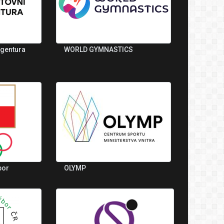
agentura
WORLD GYMNASTICS
bor
OLYMP