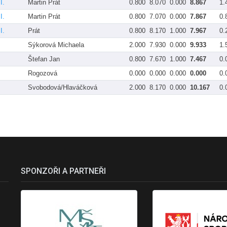
I.
Martin Prát
0.800
8.070
0.000
8.867
1.
I.
Martin Prát
0.800
7.070
0.000
7.867
0.
I.
Prát
0.800
8.170
1.000
7.967
0.
Sýkorová Michaela
2.000
7.930
0.000
9.933
1.
Štefan Jan
0.800
7.670
1.000
7.467
0.
Rogozová
0.000
0.000
0.000
0.000
0.
Svobodová/Hlaváčková
2.000
8.170
0.000
10.167
0.
SPONZOŘI A PARTNEŘI