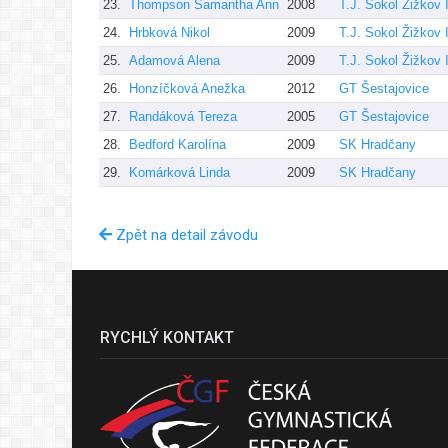
23.
Thompson Samantha Ann
2008
T.J. Sokol Žižkov I
24.
Hrbková Nikol
2009
T.J. Sokol Žižkov I
25.
Adamová Alena
2009
T.J. Sokol Žižkov I
26.
Honzíčková Anežka
2012
GT Šestajovice
27.
Randáková Tereza
2005
GT Šestajovice
28.
Bedford Karolína
2009
SK Hradčany
29.
Komárková Linda
2009
SK Hradčany
Zpět na detail závodu
RYCHLÝ KONTAKT