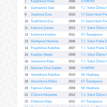
7.
Kopáčková Klára
2006
GYMPRA
8.
Gutmanová Sára
2004
T.J. Sokol Žižkov I
9.
Jirásková Ema
2010
TJ Sokol Horní Po
10.
Švaříčková Eva
2008
TJ Sokol Horní Po
11.
Kotková Zuzana
2012
T.J. Sokol Žižkov I
12.
Kučerová Kristina
2011
GT Šestajovice
13.
Skořepová Hermína
2006
T.J. Sokol Praha D
14.
Pospíšilová Kateřina
2007
T.J. Sokol Praha D
15.
Kudybyn Marija
2009
T.J. Sokol Žižkov I
16.
Steinerová Klára
2011
T.J. Sokol Žižkov I
17.
Rakušan Elisa Sophia
2009
GYMPRA
18.
Vohralíková Kateřina
2010
SK Hradčany
19.
Honzíčková Eliška
2012
GT Šestajovice
20.
Fejková Liliana
2009
SK Hradčany
21.
Čížková Alexandra
2012
T.J. Sokol Žižkov I
22.
Poláková Klára
2011
GT Šestajovice