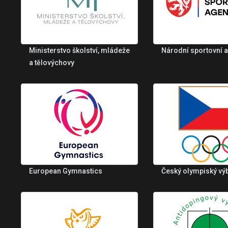
Ministerstvo školství, mládeže
Národní sportovní 
a tělovýchovy
European Gymnastics
Český olympiský vý