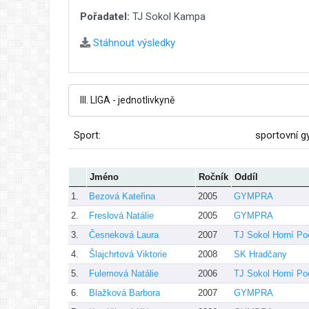
Pořadatel:
TJ Sokol Kampa
Stáhnout výsledky
Sport:
sportovní g
Jméno
Ročník
Oddíl
1.
Bezová Kateřina
2005
GYMPRA
2.
Freslová Natálie
2005
GYMPRA
3.
Česneková Laura
2007
TJ Sokol Horní Po
4.
Šlajchrtová Viktorie
2008
SK Hradčany
5.
Fulemová Natálie
2006
TJ Sokol Horní Po
6.
Blažková Barbora
2007
GYMPRA