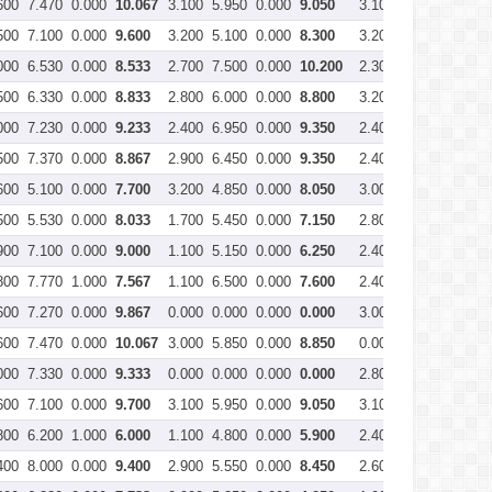
600
7.470
0.000
10.067
3.100
5.950
0.000
9.050
3.100
6.670
0.000
500
7.100
0.000
9.600
3.200
5.100
0.000
8.300
3.200
7.900
0.000
000
6.530
0.000
8.533
2.700
7.500
0.000
10.200
2.300
7.900
0.000
500
6.330
0.000
8.833
2.800
6.000
0.000
8.800
3.200
7.100
0.000
000
7.230
0.000
9.233
2.400
6.950
0.000
9.350
2.400
7.330
0.000
500
7.370
0.000
8.867
2.900
6.450
0.000
9.350
2.400
7.830
0.000
600
5.100
0.000
7.700
3.200
4.850
0.000
8.050
3.000
7.000
0.000
500
5.530
0.000
8.033
1.700
5.450
0.000
7.150
2.800
7.270
0.000
900
7.100
0.000
9.000
1.100
5.150
0.000
6.250
2.400
6.370
0.000
800
7.770
1.000
7.567
1.100
6.500
0.000
7.600
2.400
6.000
0.000
600
7.270
0.000
9.867
0.000
0.000
0.000
0.000
3.000
8.470
0.000
600
7.470
0.000
10.067
3.000
5.850
0.000
8.850
0.000
0.000
0.000
000
7.330
0.000
9.333
0.000
0.000
0.000
0.000
2.800
7.800
0.000
600
7.100
0.000
9.700
3.100
5.950
0.000
9.050
3.100
7.930
0.000
800
6.200
1.000
6.000
1.100
4.800
0.000
5.900
2.400
5.500
0.000
400
8.000
0.000
9.400
2.900
5.550
0.000
8.450
2.600
8.000
0.000