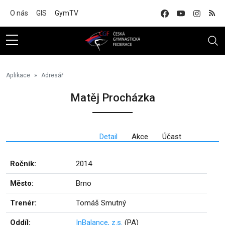
Na hlavní obsah
O nás
GIS
GymTV
Aplikace
Adresář
Matěj Procházka
Detail
Akce
Účast
Ročník:
2014
Město:
Brno
Trenér:
Tomáš Smutný
Oddíl:
InBalance, z.s.
(PA)