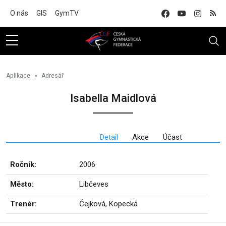
Na hlavní obsah
O nás
GIS
GymTV
Aplikace
Adresář
Isabella Maidlová
Detail
Akce
Účast
Ročník:
2006
Město:
Libčeves
Trenér:
Čejková, Kopecká