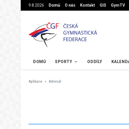
Na hlavní obsah
9.8.2026
Domů
O nás
Kontakt
GIS
GymTV
DOMŮ
SPORTY
ODDÍLY
KALEND
Aplikace
Adresář