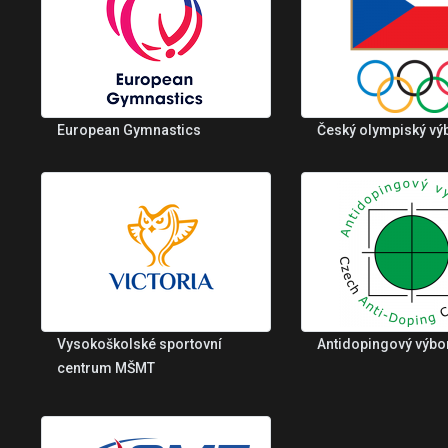
European Gymnastics
Český olympiský vý
Vysokoškolské sportovní
Antidopingový výbo
centrum MŠMT