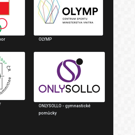
bor
OLYMP
r
ONLYSOLLO - gymnastické
pomůcky