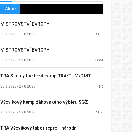
Akce
MISTROVSTVÍ EVROPY
13.8.2026 - 16.8.2026
SGZ
MISTROVSTVÍ EVROPY
19.8.2026 - 23.8.2026
SGM
TRA Simply the best camp TRA/TUM/DMT
23.8.2026 - 29.8.2026
TR
Výcvikový kemp žákovského výběru SGŽ
28.8.2026 - 29.8.2026
SGZ
TRA Výcvikový tábor repre - národní