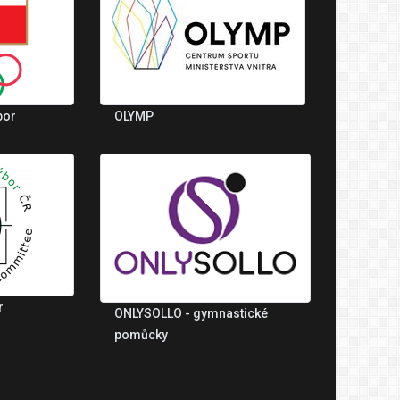
bor
OLYMP
r
ONLYSOLLO - gymnastické
pomůcky