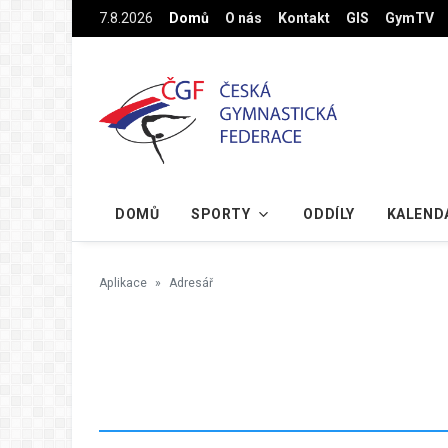
Na hlavní obsah
7.8.2026
Domů
O nás
Kontakt
GIS
GymTV
DOMŮ
SPORTY
ODDÍLY
KALEND
Aplikace
Adresář