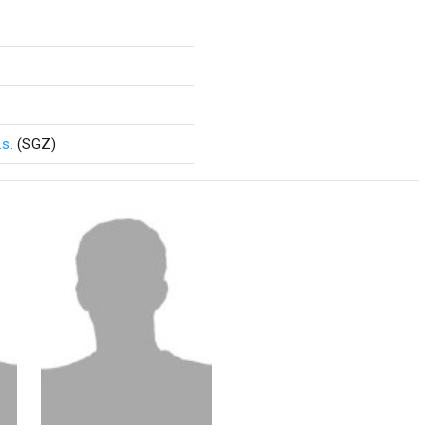
s.
(SGZ)