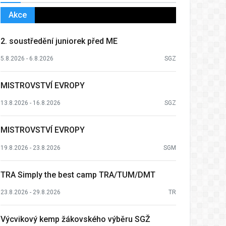
Akce
2. soustředění juniorek před ME
5.8.2026 - 6.8.2026
SGZ
MISTROVSTVÍ EVROPY
13.8.2026 - 16.8.2026
SGZ
MISTROVSTVÍ EVROPY
19.8.2026 - 23.8.2026
SGM
TRA Simply the best camp TRA/TUM/DMT
23.8.2026 - 29.8.2026
TR
Výcvikový kemp žákovského výběru SGŽ