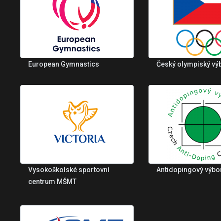
European Gymnastics
Český olympiský vý
Vysokoškolské sportovní
Antidopingový výbo
centrum MŠMT