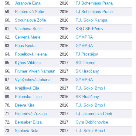
58.
Joranová Ema
2016
TJ Bohemians Praha
J
59.
Richterová Sofie
2016
TJ Bohemians Praha
J
60.
Strouhalová Žofie
2016
T.J. Sokol Kampa
H
61.
Vlachová Sofie
2016
KSG SK Přerov
C
62.
Červená Marie
2016
GYMPRA
H
63.
Rous Beata
2016
GYMPRA
M
64.
Popelková Helena
2016
TJ Prostějov
L
65.
Kýhos Viktorie
2017
SG Liberec
B
66.
Frumar Vivien Namuun
2017
SK Hradčany
O
67.
Vyležichová Johana
2016
GYMPRA
L
68.
Krajdlová Ella
2017
T.J. Sokol Brno I
M
69.
Polanská Lilien
2016
SK Hradčany
O
70.
Deeva Kira
2016
T.J. Sokol Brno I
M
71.
Fletterová Zuzana
2017
TJ Lokomotiva Cheb
M
72.
Bensaber Eliza
2017
Gym Dobřichovice
S
73.
Skálová Nela
2017
T.J. Sokol Brno I
B