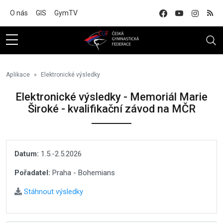
Na hlavní obsah
O nás
GIS
GymTV
Aplikace
Elektronické výsledky
Elektronické výsledky - Memoriál Marie
Široké - kvalifikační závod na MČR
Datum:
1.5.-2.5.2026
Pořadatel:
Praha - Bohemians
Stáhnout výsledky