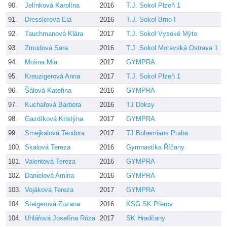
90.
Jelínková Karolína
2016
T.J. Sokol Plzeň 1
V
91.
Dresslerová Ela
2016
T.J. Sokol Brno I
M
92.
Tauchmanová Klára
2017
T.J. Sokol Vysoké Mýto
M
93.
Zmudová Sara
2016
T.J. Sokol Moravská Ostrava 1
J
94.
Mošna Mia
2017
GYMPRA
M
95.
Kreuzigerová Anna
2017
T.J. Sokol Plzeň 1
V
96.
Šálová Kateřina
2016
GYMPRA
M
97.
Kuchařová Barbora
2016
TJ Doksy
K
98.
Gazdíková Kristýna
2017
GYMPRA
M
99.
Smejkalová Teodora
2017
TJ Bohemians Praha
J
100.
Skalová Tereza
2016
Gymnastika Říčany
J
101.
Valentová Tereza
2016
GYMPRA
H
102.
Danielová Amina
2016
GYMPRA
M
103.
Vojáková Tereza
2017
GYMPRA
L
104.
Steigerová Zuzana
2016
KSG SK Přerov
M
104.
Uhlářová Josefína Róza
2017
SK Hradčany
P