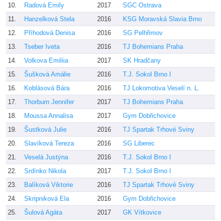
10.
Radová Emily
2017
SGC Ostrava
Š
11.
Hanzelková Stela
2016
KSG Moravská Slavia Brno
B
12.
Příhodová Denisa
2016
SG Pelhřimov
J
13.
Tseber Iveta
2016
TJ Bohemians Praha
J
14.
Volkova Emiliia
2017
SK Hradčany
G
15.
Šušková Amálie
2016
T.J. Sokol Brno I
B
16.
Koblásová Bára
2016
TJ Lokomotiva Veselí n. L.
U
17.
Thorburn Jennifer
2017
TJ Bohemians Praha
J
18.
Moussa Annalisa
2017
Gym Dobřichovice
S
19.
Šustková Julie
2016
TJ Spartak Trhové Sviny
F
20.
Slavíková Tereza
2016
SG Liberec
B
21.
Veselá Justýna
2016
T.J. Sokol Brno I
B
22.
Srdínko Nikola
2017
T.J. Sokol Brno I
M
23.
Balíková Viktorie
2016
TJ Spartak Trhové Sviny
F
24.
Skripniková Ela
2016
Gym Dobřichovice
W
25.
Šulová Agáta
2017
GK Vítkovice
A