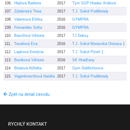
106.
Hejlová Barbora
2017
Tým SGP Hradec Králové
V
107.
Zdobinská Thea
2017
T.J. Sokol Poděbrady
P
108.
Valentová Eliška
2016
GYMPRA
H
109.
Fernandes Sofía
2016
GYMPRA
M
110.
Barvířová Viktorie
2017
TJ Doksy
K
111.
Tesařová Eva
2016
T.J. Sokol Moravská Ostrava 1
J
112.
Lapková Kristýna
2017
T.J. Sokol Plzeň 1
k
113.
Baráková Viktorie
2016
SK Hradčany
K
114.
Bitalová Alžběta
2017
Gym Dobřichovice
W
115.
Vagenknechtová Natálie
2017
T.J. Sokol Poděbrady
P
Zpět na detail závodu
RYCHLÝ KONTAKT