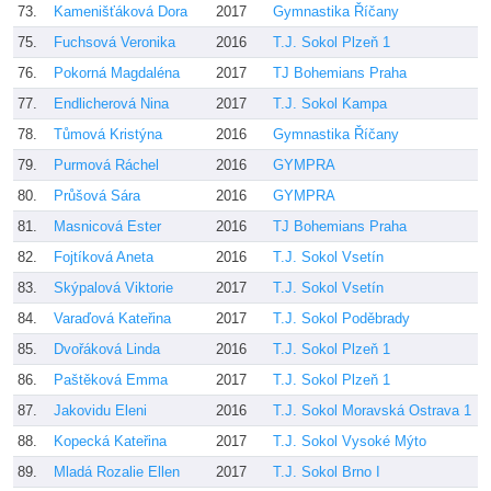
73.
Kamenišťáková Dora
2017
Gymnastika Říčany
J
75.
Fuchsová Veronika
2016
T.J. Sokol Plzeň 1
V
76.
Pokorná Magdaléna
2017
TJ Bohemians Praha
J
77.
Endlicherová Nina
2017
T.J. Sokol Kampa
Ř
78.
Tůmová Kristýna
2016
Gymnastika Říčany
J
79.
Purmová Ráchel
2016
GYMPRA
L
80.
Průšová Sára
2016
GYMPRA
M
81.
Masnicová Ester
2016
TJ Bohemians Praha
J
82.
Fojtíková Aneta
2016
T.J. Sokol Vsetín
B
83.
Skýpalová Viktorie
2017
T.J. Sokol Vsetín
B
84.
Varaďová Kateřina
2017
T.J. Sokol Poděbrady
P
85.
Dvořáková Linda
2016
T.J. Sokol Plzeň 1
V
86.
Paštěková Emma
2017
T.J. Sokol Plzeň 1
k
87.
Jakovidu Eleni
2016
T.J. Sokol Moravská Ostrava 1
J
88.
Kopecká Kateřina
2017
T.J. Sokol Vysoké Mýto
M
89.
Mladá Rozalie Ellen
2017
T.J. Sokol Brno I
B