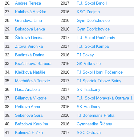
26.
Andres Tereza
2017
T.J. Sokol Brno I
B
27.
Kalábová Anežka
2016
KSG Znojmo
K
28.
Grundová Ema
2016
Gym Dobřichovice
W
29.
Bukačová Lenka
2016
Gym Dobřichovice
W
30.
Štoková Denisa
2017
T.J. Sokol Poděbrady
P
31.
Zitová Veronika
2017
T.J. Sokol Kampa
Ř
32.
Budinská Darina
2016
TJ Doksy
K
33.
Kráčalíková Barbora
2016
GK Vítkovice
A
34.
Klečková Natálie
2016
TJ Sokol Horní Počernice
Z
35.
Macháčová Terezie
2017
TJ Spartak Trhové Sviny
F
36.
Hasa Anabela
2017
SK Hradčany
G
37.
Bělanová Viktorie
2017
T.J. Sokol Moravská Ostrava 1
J
38.
Petkova Anna
2016
SK Hradčany
G
39.
Šeberlová Sára
2016
TJ Bohemians Praha
J
40.
Brázdová Karolína
2016
Gymnastika Říčany
J
41.
Kalinová Eliška
2017
SGC Ostrava
Š