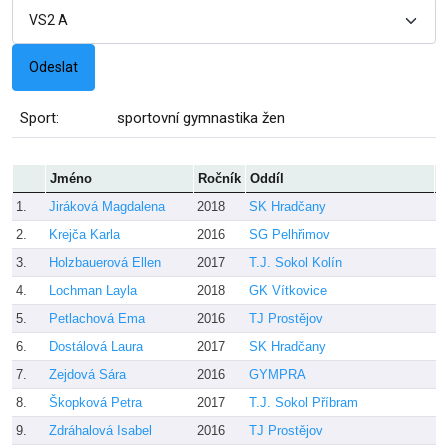
Sport:
sportovní gymnastika žen
Jméno
Ročník
Oddíl
T
1.
Jiráková Magdalena
2018
SK Hradčany
N
2.
Krejča Karla
2016
SG Pelhřimov
K
3.
Holzbauerová Ellen
2017
T.J. Sokol Kolín
P
4.
Lochman Layla
2018
GK Vítkovice
A
5.
Petlachová Ema
2016
TJ Prostějov
L
6.
Dostálová Laura
2017
SK Hradčany
G
7.
Zejdová Sára
2016
GYMPRA
L
8.
Škopková Petra
2017
T.J. Sokol Příbram
T
9.
Zdráhalová Isabel
2016
TJ Prostějov
L