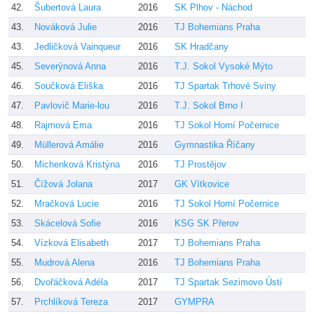
42.
Šubertová Laura
2016
SK Plhov - Náchod
Š
43.
Nováková Julie
2016
TJ Bohemians Praha
J
43.
Jedličková Vainqueur
2016
SK Hradčany
F
45.
Severýnová Anna
2016
T.J. Sokol Vysoké Mýto
M
46.
Součková Eliška
2016
TJ Spartak Trhové Sviny
F
47.
Pavlovič Marie-lou
2016
T.J. Sokol Brno I
M
48.
Rajmová Ema
2016
TJ Sokol Horní Počernice
Z
49.
Müllerová Amálie
2016
Gymnastika Říčany
J
50.
Michenková Kristýna
2016
TJ Prostějov
L
51.
Čížová Jolana
2017
GK Vítkovice
A
52.
Mračková Lucie
2016
TJ Sokol Horní Počernice
Š
53.
Skácelová Sofie
2016
KSG SK Přerov
C
54.
Vízková Elisabeth
2017
TJ Bohemians Praha
J
55.
Mudrová Alena
2016
TJ Bohemians Praha
J
56.
Dvořáčková Adéla
2017
TJ Spartak Sezimovo Ústí
D
57.
Prchlíková Tereza
2017
GYMPRA
H