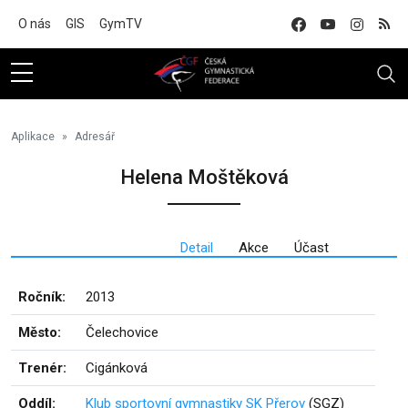
Na hlavní obsah
O nás
GIS
GymTV
Aplikace
Adresář
Helena Moštěková
Detail
Akce
Účast
Ročník:
2013
Město:
Čelechovice
Trenér:
Cigánková
Oddíl:
Klub sportovní gymnastiky SK Přerov
(SGZ)