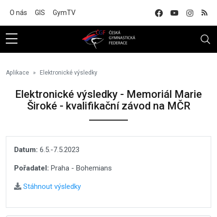
Na hlavní obsah
O nás
GIS
GymTV
Aplikace
Elektronické výsledky
Elektronické výsledky - Memoriál Marie
Široké - kvalifikační závod na MČR
Datum:
6.5.-7.5.2023
Pořadatel:
Praha - Bohemians
Stáhnout výsledky