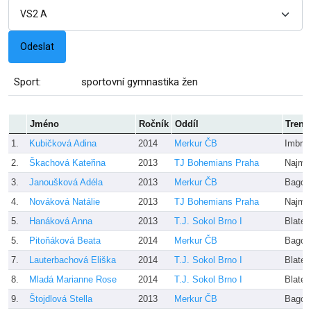
Sport:
sportovní gymnastika žen
Jméno
Ročník
Oddíl
Trené
1.
Kubičková Adina
2014
Merkur ČB
Imbro
2.
Škachová Kateřina
2013
TJ Bohemians Praha
Najma
3.
Janoušková Adéla
2013
Merkur ČB
Bago,
4.
Nováková Natálie
2013
TJ Bohemians Praha
Najma
5.
Hanáková Anna
2013
T.J. Sokol Brno I
Blatec
5.
Pitoňáková Beata
2014
Merkur ČB
Bago,
7.
Lauterbachová Eliška
2014
T.J. Sokol Brno I
Blatec
8.
Mladá Marianne Rose
2014
T.J. Sokol Brno I
Blatec
9.
Štojdlová Stella
2013
Merkur ČB
Bago,