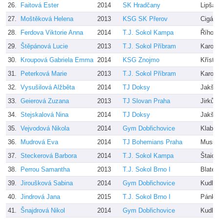
26.
Faitová Ester
2014
SK Hradčany
Lipša
27.
Moštěková Helena
2013
KSG SK Přerov
Cigán
28.
Ferdova Viktorie Anna
2014
T.J. Sokol Kampa
Říhov
29.
Štěpánová Lucie
2013
T.J. Sokol Příbram
Karolí
30.
Kroupová Gabriela Emma
2014
KSG Znojmo
Kříste
31.
Peterková Marie
2013
T.J. Sokol Příbram
Karolí
32.
Vysušilová Alžběta
2014
TJ Doksy
Jakšo
33.
Geierová Zuzana
2013
TJ Slovan Praha
Jirků,
34.
Stejskalová Nina
2014
TJ Doksy
Jakšo
35.
Vejvodová Nikola
2014
Gym Dobřichovice
Klabík
36.
Mudrová Eva
2014
TJ Bohemians Praha
Musil
37.
Steckerová Barbora
2014
T.J. Sokol Kampa
Štaidl
38.
Perrou Samantha
2013
T.J. Sokol Brno I
Blatec
39.
Jiroušková Sabina
2014
Gym Dobřichovice
Kudli
40.
Jindrová Jana
2015
T.J. Sokol Brno I
Pánkov
41.
Šnajdrová Nikol
2014
Gym Dobřichovice
Kudli