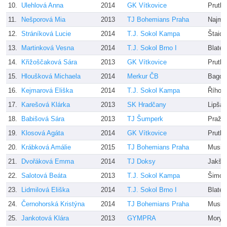
10.
Ulehlová Anna
2014
GK Vítkovice
Prutk
11.
Nešporová Mia
2013
TJ Bohemians Praha
Najma
12.
Stráníková Lucie
2014
T.J. Sokol Kampa
Štaidl
13.
Martinková Vesna
2014
T.J. Sokol Brno I
Blatec
14.
Křižoščaková Sára
2013
GK Vítkovice
Prutk
15.
Hloušková Michaela
2014
Merkur ČB
Bago,
16.
Kejmarová Eliška
2014
T.J. Sokol Kampa
Říhov
17.
Karešová Klárka
2013
SK Hradčany
Lipša
18.
Babišová Sára
2013
TJ Šumperk
Pražá
19.
Klosová Agáta
2014
GK Vítkovice
Prutk
20.
Krábková Amálie
2015
TJ Bohemians Praha
Musil
21.
Dvořáková Emma
2014
TJ Doksy
Jakšo
22.
Salotová Beáta
2013
T.J. Sokol Kampa
Šimon
23.
Lidmilová Eliška
2014
T.J. Sokol Brno I
Blatec
24.
Černohorská Kristýna
2014
TJ Bohemians Praha
Musil
25.
Jankotová Klára
2013
GYMPRA
Morys