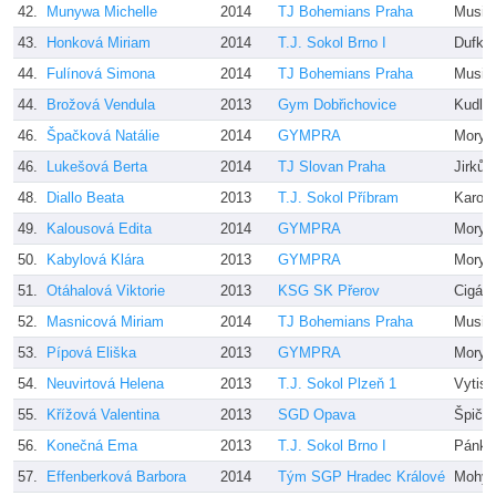
42.
Munywa Michelle
2014
TJ Bohemians Praha
Musil
43.
Honková Miriam
2014
T.J. Sokol Brno I
Dufko
44.
Fulínová Simona
2014
TJ Bohemians Praha
Musil
44.
Brožová Vendula
2013
Gym Dobřichovice
Kudli
46.
Špačková Natálie
2014
GYMPRA
Morys
46.
Lukešová Berta
2014
TJ Slovan Praha
Jirků,
48.
Diallo Beata
2013
T.J. Sokol Příbram
Karolí
49.
Kalousová Edita
2014
GYMPRA
Morys
50.
Kabylová Klára
2013
GYMPRA
Morys
51.
Otáhalová Viktorie
2013
KSG SK Přerov
Cigán
52.
Masnicová Miriam
2014
TJ Bohemians Praha
Musil
53.
Pípová Eliška
2013
GYMPRA
Morys
54.
Neuvirtová Helena
2013
T.J. Sokol Plzeň 1
Vytisk
55.
Křížová Valentina
2013
SGD Opava
Špičk
56.
Konečná Ema
2013
T.J. Sokol Brno I
Pánkov
57.
Effenberková Barbora
2014
Tým SGP Hradec Králové
Mohyl