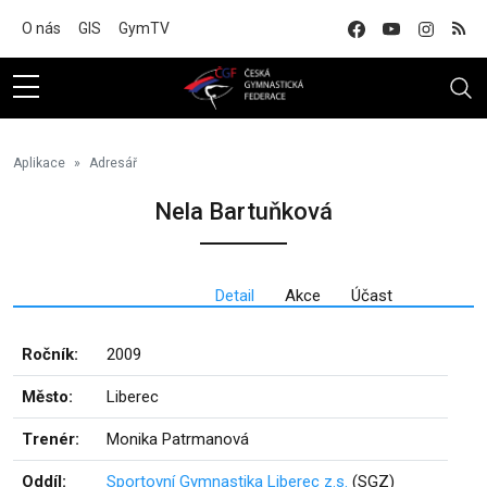
Na hlavní obsah
O nás
GIS
GymTV
Aplikace
Adresář
Nela Bartuňková
Detail
Akce
Účast
Ročník:
2009
Město:
Liberec
Trenér:
Monika Patrmanová
Oddíl:
Sportovní Gymnastika Liberec z.s.
(SGZ)