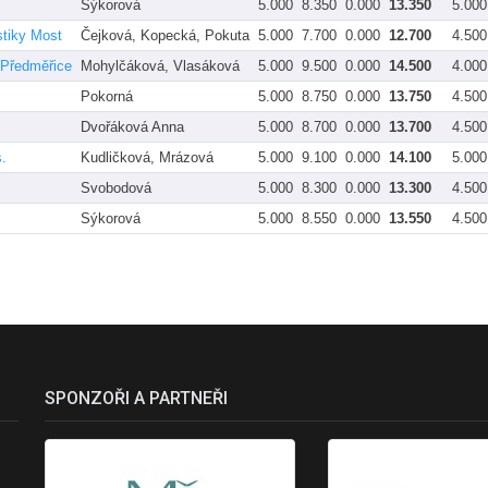
Sýkorová
5.000
8.350
0.000
13.350
5.000
stiky Most
Čejková, Kopecká, Pokuta
5.000
7.700
0.000
12.700
4.500
 Předměřice
Mohylčáková, Vlasáková
5.000
9.500
0.000
14.500
4.000
Pokorná
5.000
8.750
0.000
13.750
4.500
Dvořáková Anna
5.000
8.700
0.000
13.700
4.500
.
Kudličková, Mrázová
5.000
9.100
0.000
14.100
5.000
Svobodová
5.000
8.300
0.000
13.300
4.500
Sýkorová
5.000
8.550
0.000
13.550
4.500
SPONZOŘI A PARTNEŘI