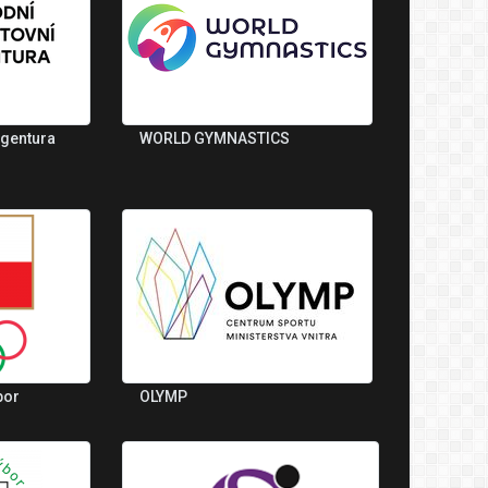
agentura
WORLD GYMNASTICS
bor
OLYMP