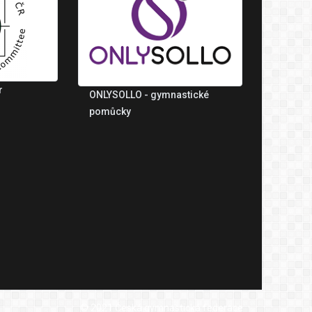
r
ONLYSOLLO - gymnastické
pomůcky
© 2021 Česká gymnastická federace