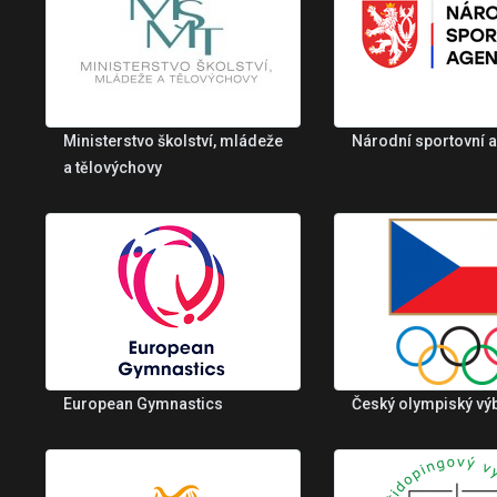
Ministerstvo školství, mládeže
Národní sportovní 
a tělovýchovy
European Gymnastics
Český olympiský vý