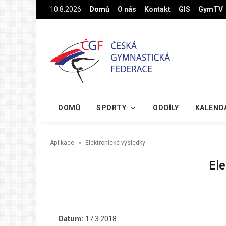
Na hlavní obsah
10.8.2026
Domů
O nás
Kontakt
GIS
GymTV
DOMŮ
SPORTY
ODDÍLY
KALEND
Aplikace
Elektronické výsledky
Ele
Datum:
17.3.2018