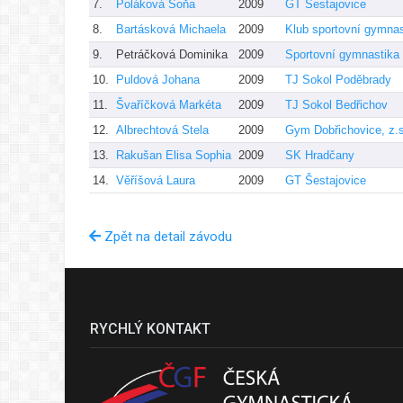
7.
Poláková Soňa
2009
GT Šestajovice
8.
Bartásková Michaela
2009
Klub sportovní gymna
9.
Petráčková Dominika
2009
Sportovní gymnastika
10.
Puldová Johana
2009
TJ Sokol Poděbrady
11.
Švaříčková Markéta
2009
TJ Sokol Bedřichov
12.
Albrechtová Stela
2009
Gym Dobřichovice, z.s
13.
Rakušan Elisa Sophia
2009
SK Hradčany
14.
Věříšová Laura
2009
GT Šestajovice
Zpět na detail závodu
RYCHLÝ KONTAKT