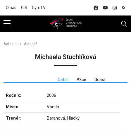
Na hlavní obsah
O nás
GIS
GymTV
Aplikace
Adresář
Michaela Stuchlíková
Detail
Akce
Účast
Ročník:
2006
Město:
Vsetín
Trenér:
Baranová, Hladký