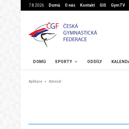
Na hlavní obsah
7.8.2026
Domů
O nás
Kontakt
GIS
GymTV
DOMŮ
SPORTY
ODDÍLY
KALEND
Aplikace
Adresář