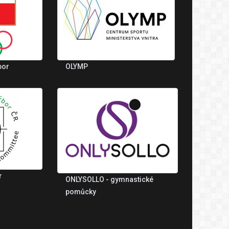
bor
OLYMP
r
ONLYSOLLO - gymnastické
pomůcky