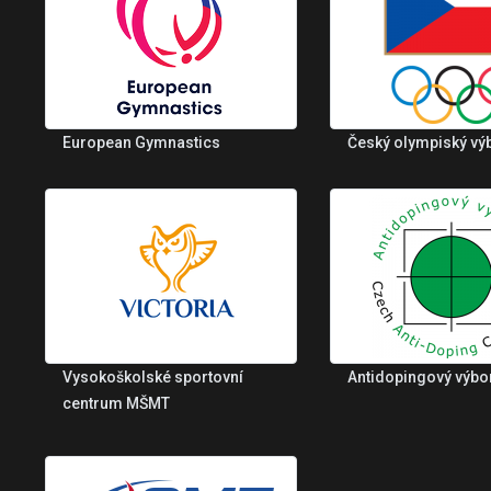
European Gymnastics
Český olympiský vý
Vysokoškolské sportovní
Antidopingový výbo
centrum MŠMT