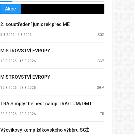
Akce
2. soustředění juniorek před ME
5.8.2026 - 6.8.2026
SGZ
MISTROVSTVÍ EVROPY
13.8.2026 - 16.8.2026
SGZ
MISTROVSTVÍ EVROPY
19.8.2026 - 23.8.2026
SGM
TRA Simply the best camp TRA/TUM/DMT
23.8.2026 - 29.8.2026
TR
Výcvikový kemp žákovského výběru SGŽ