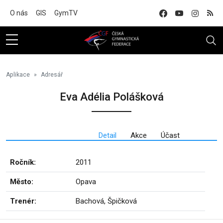
Na hlavní obsah
O nás
GIS
GymTV
Aplikace
Adresář
Eva Adélia Polášková
Detail
Akce
Účast
Ročník:
2011
Město:
Opava
Trenér:
Bachová, Špičková