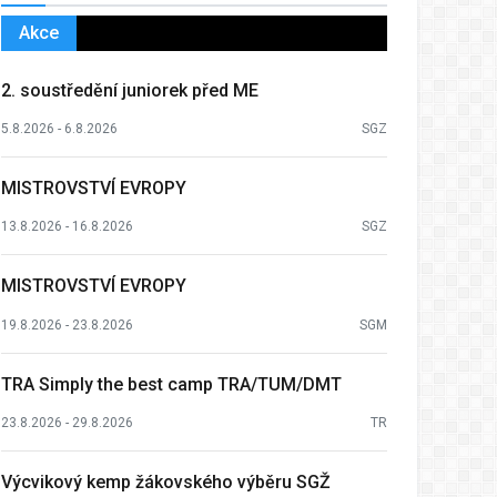
Akce
2. soustředění juniorek před ME
5.8.2026 - 6.8.2026
SGZ
MISTROVSTVÍ EVROPY
13.8.2026 - 16.8.2026
SGZ
MISTROVSTVÍ EVROPY
19.8.2026 - 23.8.2026
SGM
TRA Simply the best camp TRA/TUM/DMT
23.8.2026 - 29.8.2026
TR
Výcvikový kemp žákovského výběru SGŽ