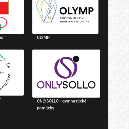
bor
OLYMP
r
ONLYSOLLO - gymnastické
pomůcky