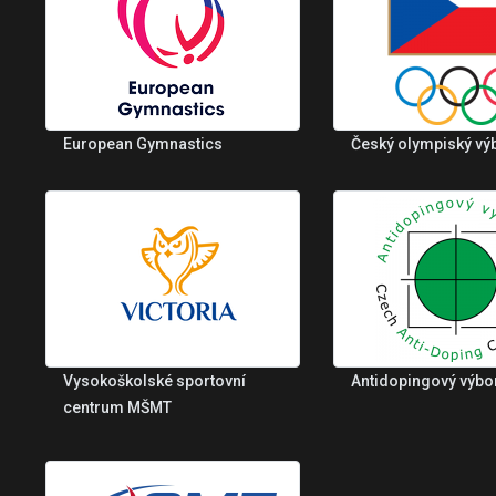
European Gymnastics
Český olympiský vý
Vysokoškolské sportovní
Antidopingový výbo
centrum MŠMT