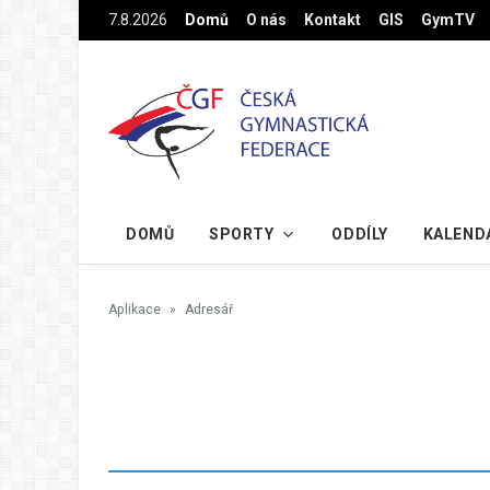
Na hlavní obsah
7.8.2026
Domů
O nás
Kontakt
GIS
GymTV
DOMŮ
SPORTY
ODDÍLY
KALEND
Aplikace
Adresář