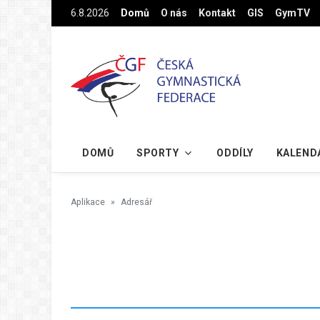
Na hlavní obsah
6.8.2026
Domů
O nás
Kontakt
GIS
GymTV
DOMŮ
SPORTY
ODDÍLY
KALEND
Aplikace
Adresář