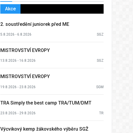
Akce
2. soustředění juniorek před ME
5.8.2026 - 6.8.2026
SGZ
MISTROVSTVÍ EVROPY
13.8.2026 - 16.8.2026
SGZ
MISTROVSTVÍ EVROPY
19.8.2026 - 23.8.2026
SGM
TRA Simply the best camp TRA/TUM/DMT
23.8.2026 - 29.8.2026
TR
Výcvikový kemp žákovského výběru SGŽ