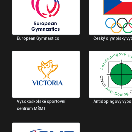
European Gymnastics
Český olympiský vý
Vysokoškolské sportovní
Antidopingový výbo
centrum MŠMT