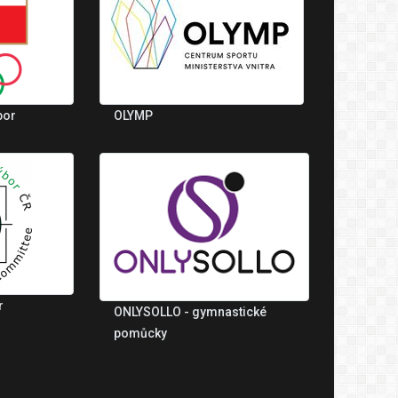
bor
OLYMP
r
ONLYSOLLO - gymnastické
pomůcky