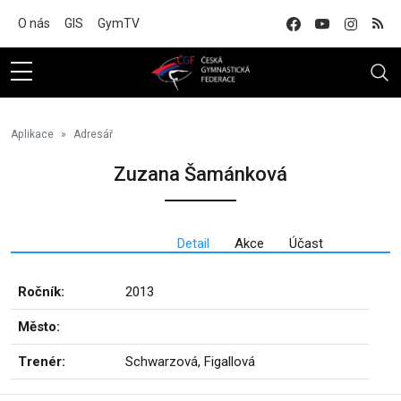
Na hlavní obsah
O nás
GIS
GymTV
Aplikace
Adresář
Zuzana Šamánková
Detail
Akce
Účast
Ročník:
2013
Město:
Trenér:
Schwarzová, Figallová