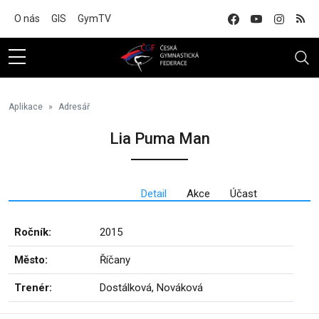
Na hlavní obsah
O nás
GIS
GymTV
Aplikace
Adresář
Lia Puma Man
Detail
Akce
Účast
Ročník:
2015
Město:
Říčany
Trenér:
Dostálková, Nováková