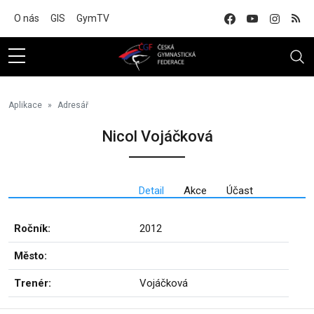
Na hlavní obsah
O nás
GIS
GymTV
Aplikace
Adresář
Nicol Vojáčková
Detail
Akce
Účast
Ročník:
2012
Město:
Trenér:
Vojáčková