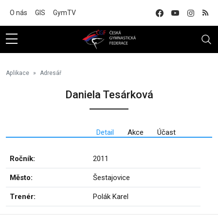
Na hlavní obsah
O nás
GIS
GymTV
Aplikace
Adresář
Daniela Tesárková
Detail
Akce
Účast
Ročník:
2011
Město:
Šestajovice
Trenér:
Polák Karel