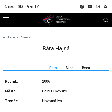
Na hlavní obsah
O nás
GIS
GymTV
Aplikace
Adresář
Bára Hajná
Detail
Akce
Účast
Ročník:
2006
Město:
Dolní Bukovsko
Trenér:
Novotná Iva