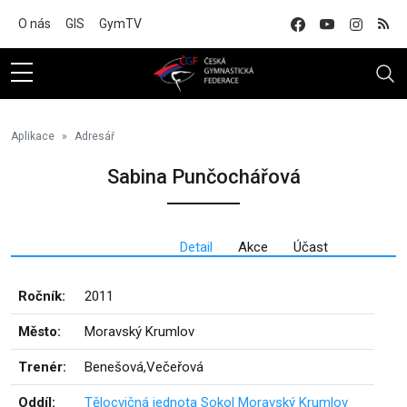
Na hlavní obsah
O nás
GIS
GymTV
Aplikace
Adresář
Sabina Punčochářová
Detail
Akce
Účast
Ročník:
2011
Město:
Moravský Krumlov
Trenér:
Benešová,Večeřová
Oddíl:
Tělocvičná jednota Sokol Moravský Krumlov