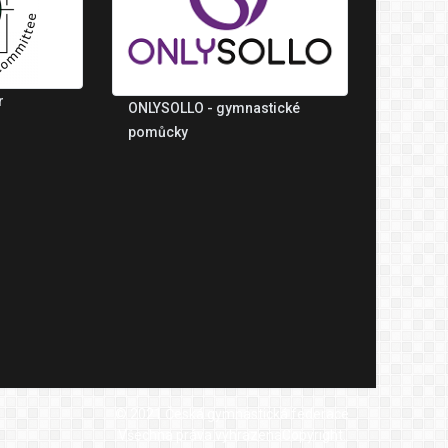
r
ONLYSOLLO - gymnastické
pomůcky
© 2021 Česká gymnastická federace
Všechna práva vyhrazenaCopyright.