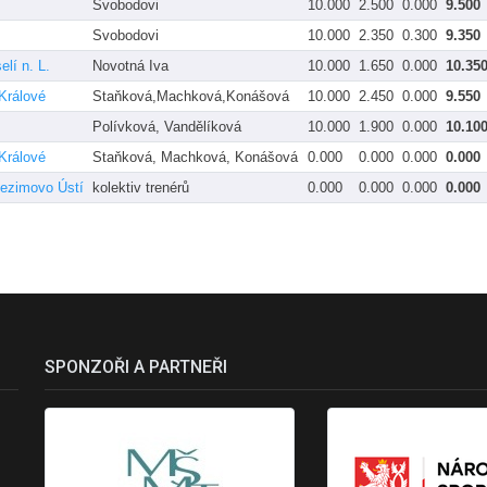
Svobodovi
10.000
2.500
0.000
9.500
Svobodovi
10.000
2.350
0.300
9.350
lí n. L.
Novotná Iva
10.000
1.650
0.000
10.35
Králové
Staňková,Machková,Konášová
10.000
2.450
0.000
9.550
Polívková, Vandělíková
10.000
1.900
0.000
10.10
Králové
Staňková, Machková, Konášová
0.000
0.000
0.000
0.000
ezimovo Ústí
kolektiv trenérů
0.000
0.000
0.000
0.000
SPONZOŘI A PARTNEŘI