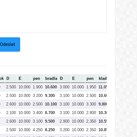
ok
D
E
pen
bradla
D
E
pen
kladina
D
E
0
2.500
10.000
1.900
10.600
3.000
10.000
1.950
11.050
3.100
10.0
0
2.500
10.000
3.200
9.300
3.100
10.000
2.500
10.600
3.200
10.0
0
2.600
10.000
2.500
10.100
3.100
10.000
3.300
9.800
3.000
10.0
0
2.100
10.000
3.400
8.700
3.100
10.000
2.800
10.300
2.900
10.0
2.600
10.000
3.100
9.500
2.900
10.000
2.350
10.550
2.900
10.0
2.500
10.000
4.250
8.250
3.200
10.000
2.350
10.850
3.200
10.0