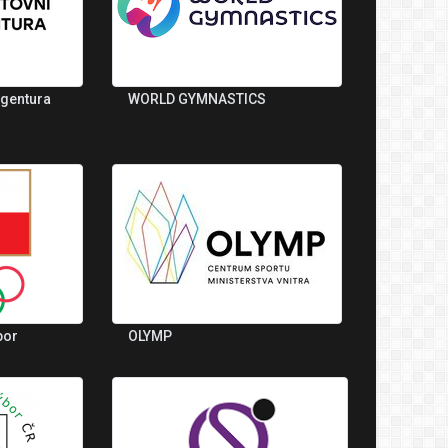
agentura
WORLD GYMNASTICS
bor
OLYMP