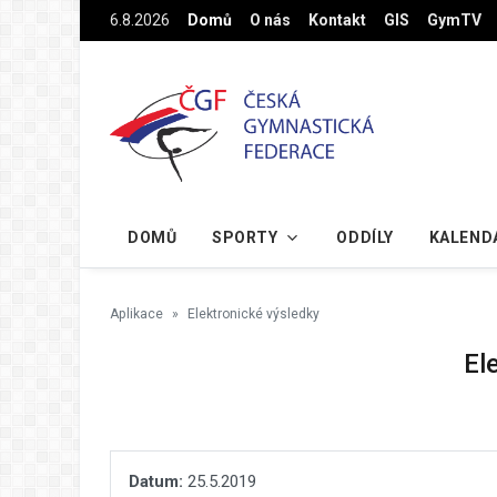
Na hlavní obsah
6.8.2026
Domů
O nás
Kontakt
GIS
GymTV
DOMŮ
SPORTY
ODDÍLY
KALEND
Aplikace
Elektronické výsledky
El
Datum:
25.5.2019