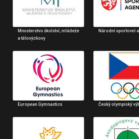
Ministerstvo školství, mládeže
Národní sportovní 
a tělovýchovy
European Gymnastics
Český olympiský vý