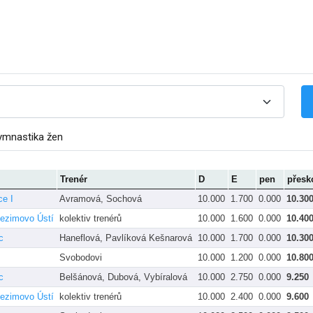
ymnastika žen
Trenér
D
E
pen
přesk
ce I
Avramová, Sochová
10.000
1.700
0.000
10.30
ezimovo Ústí
kolektiv trenérů
10.000
1.600
0.000
10.40
c
Haneflová, Pavlíková Kešnarová
10.000
1.700
0.000
10.30
Svobodovi
10.000
1.200
0.000
10.80
c
Belšánová, Dubová, Vybíralová
10.000
2.750
0.000
9.250
ezimovo Ústí
kolektiv trenérů
10.000
2.400
0.000
9.600