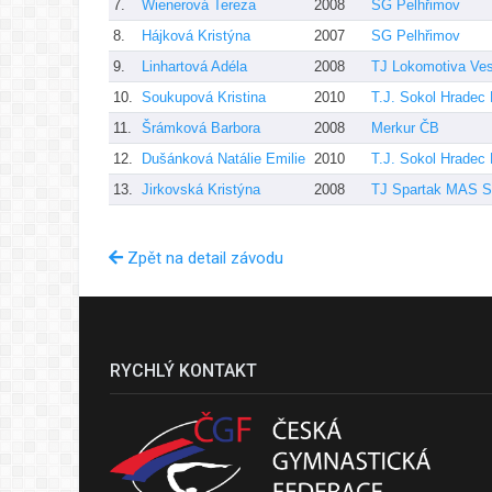
7.
Wienerová Tereza
2008
SG Pelhřimov
8.
Hájková Kristýna
2007
SG Pelhřimov
9.
Linhartová Adéla
2008
TJ Lokomotiva Vese
10.
Soukupová Kristina
2010
T.J. Sokol Hradec 
11.
Šrámková Barbora
2008
Merkur ČB
12.
Dušánková Natálie Emilie
2010
T.J. Sokol Hradec 
13.
Jirkovská Kristýna
2008
TJ Spartak MAS S
Zpět na detail závodu
RYCHLÝ KONTAKT