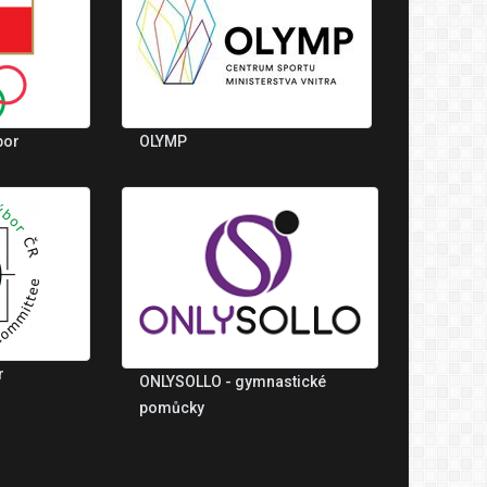
bor
OLYMP
r
ONLYSOLLO - gymnastické
pomůcky