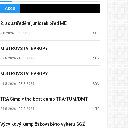
Akce
2. soustředění juniorek před ME
5.8.2026 - 6.8.2026
SGZ
MISTROVSTVÍ EVROPY
13.8.2026 - 16.8.2026
SGZ
MISTROVSTVÍ EVROPY
19.8.2026 - 23.8.2026
SGM
TRA Simply the best camp TRA/TUM/DMT
23.8.2026 - 29.8.2026
TR
Výcvikový kemp žákovského výběru SGŽ