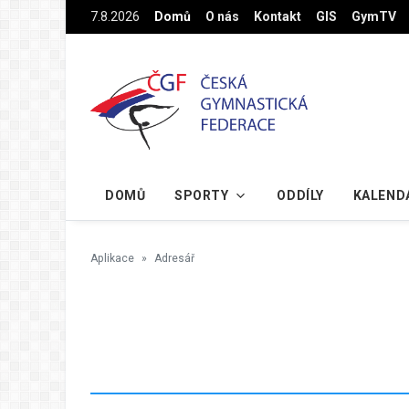
Na hlavní obsah
7.8.2026
Domů
O nás
Kontakt
GIS
GymTV
DOMŮ
SPORTY
ODDÍLY
KALEND
Aplikace
Adresář