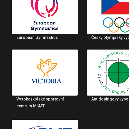
European Gymnastics
Český olympiský vý
Vysokoškolské sportovní
Antidopingový výbo
centrum MŠMT