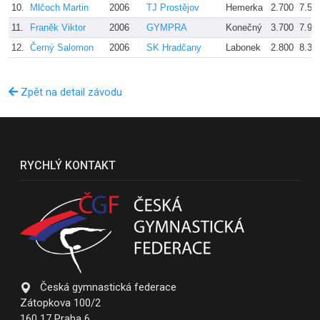
10.
Mlčoch Martin
2006
TJ Prostějov
Hemerka
2.700
7.50
11.
Franěk Viktor
2006
GYMPRA
Konečný
3.700
7.90
12.
Černý Salomon
2006
SK Hradčany
Labonek
2.800
8.35
Zpět na detail závodu
RYCHLÝ KONTAKT
Česká gymnastická federace
Zátopkova 100/2
160 17 Praha 6