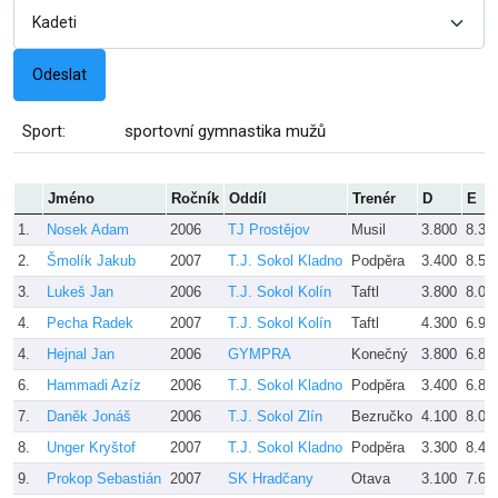
Sport:
sportovní gymnastika mužů
Jméno
Ročník
Oddíl
Trenér
D
E
1.
Nosek Adam
2006
TJ Prostějov
Musil
3.800
8.35
2.
Šmolík Jakub
2007
T.J. Sokol Kladno
Podpěra
3.400
8.55
3.
Lukeš Jan
2006
T.J. Sokol Kolín
Taftl
3.800
8.00
4.
Pecha Radek
2007
T.J. Sokol Kolín
Taftl
4.300
6.90
4.
Hejnal Jan
2006
GYMPRA
Konečný
3.800
6.80
6.
Hammadi Azíz
2006
T.J. Sokol Kladno
Podpěra
3.400
6.80
7.
Daněk Jonáš
2006
T.J. Sokol Zlín
Bezručko
4.100
8.00
8.
Unger Kryštof
2007
T.J. Sokol Kladno
Podpěra
3.300
8.45
9.
Prokop Sebastián
2007
SK Hradčany
Otava
3.100
7.65