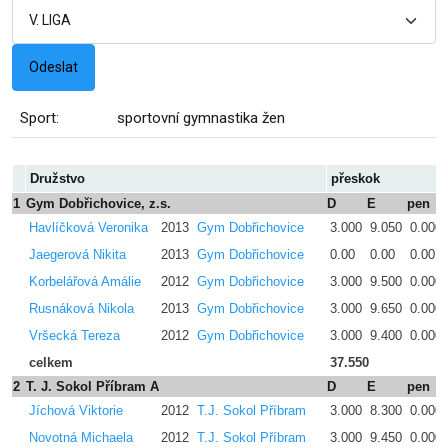
Sport:
sportovní gymnastika žen
Družstvo
přeskok
1
Gym Dobřichovice, z.s.
D
E
pen
Havlíčková Veronika
2013
Gym Dobřichovice
3.000
9.050
0.000
Jaegerová Nikita
2013
Gym Dobřichovice
0.00
0.00
0.00
Korbelářová Amálie
2012
Gym Dobřichovice
3.000
9.500
0.000
Rusnáková Nikola
2013
Gym Dobřichovice
3.000
9.650
0.000
Vršecká Tereza
2012
Gym Dobřichovice
3.000
9.400
0.000
celkem
37.550
2
T. J. Sokol Příbram A
D
E
pen
Jíchová Viktorie
2012
T.J. Sokol Příbram
3.000
8.300
0.000
Novotná Michaela
2012
T.J. Sokol Příbram
3.000
9.450
0.000