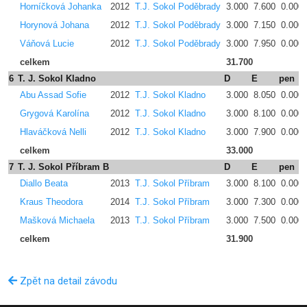
Horníčková Johanka
2012
T.J. Sokol Poděbrady
3.000
7.600
0.000
Horynová Johana
2012
T.J. Sokol Poděbrady
3.000
7.150
0.000
Váňová Lucie
2012
T.J. Sokol Poděbrady
3.000
7.950
0.000
celkem
31.700
6
T. J. Sokol Kladno
D
E
pen
Abu Assad Sofie
2012
T.J. Sokol Kladno
3.000
8.050
0.000
Grygová Karolína
2012
T.J. Sokol Kladno
3.000
8.100
0.000
Hlaváčková Nelli
2012
T.J. Sokol Kladno
3.000
7.900
0.000
celkem
33.000
7
T. J. Sokol Příbram B
D
E
pen
Diallo Beata
2013
T.J. Sokol Příbram
3.000
8.100
0.000
Kraus Theodora
2014
T.J. Sokol Příbram
3.000
7.300
0.000
Mašková Michaela
2013
T.J. Sokol Příbram
3.000
7.500
0.000
celkem
31.900
Zpět na detail závodu