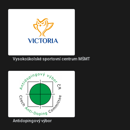
Vysokoškolské sportovní centrum MŠMT
Antidopingový výbor