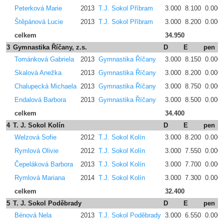
Peterková Marie
2013
T.J. Sokol Příbram
3.000
8.100
0.000
Štěpánová Lucie
2013
T.J. Sokol Příbram
3.000
8.200
0.000
celkem
34.950
3
Gymnastika Říčany, z.s.
D
E
pen
Tománková Gabriela
2013
Gymnastika Říčany
3.000
8.150
0.000
Skalová Anežka
2013
Gymnastika Říčany
3.000
8.200
0.000
Chalupecká Michaela
2013
Gymnastika Říčany
3.000
8.750
0.000
Endalová Barbora
2013
Gymnastika Říčany
3.000
8.500
0.000
celkem
34.400
4
T. J. Sokol Kolín
D
E
pen
Welzová Sofie
2012
T.J. Sokol Kolín
3.000
8.200
0.000
Rymlová Olivie
2012
T.J. Sokol Kolín
3.000
7.550
0.000
Čepeláková Barbora
2013
T.J. Sokol Kolín
3.000
7.700
0.000
Rymlová Mariana
2014
T.J. Sokol Kolín
3.000
7.300
0.000
celkem
32.400
5
T. J. Sokol Poděbrady
D
E
pen
Bénová Nela
2013
T.J. Sokol Poděbrady
3.000
6.550
0.000