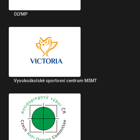
OLYMP
Vysokoškolské sportovní centrum MŠMT