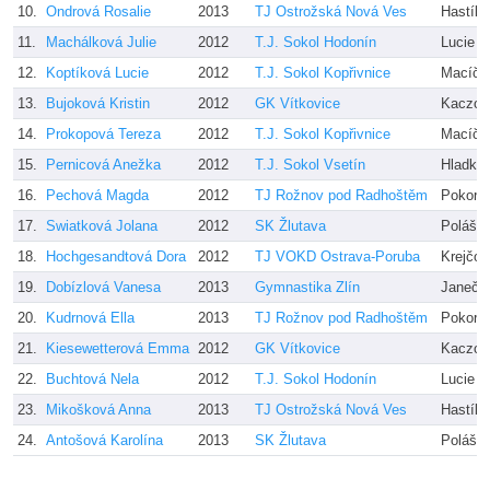
10.
Ondrová Rosalie
2013
TJ Ostrožská Nová Ves
Hastíko
11.
Machálková Julie
2012
T.J. Sokol Hodonín
Lucie 
12.
Koptíková Lucie
2012
T.J. Sokol Kopřivnice
Macíčk
13.
Bujoková Kristin
2012
GK Vítkovice
Kaczor
14.
Prokopová Tereza
2012
T.J. Sokol Kopřivnice
Macíčk
15.
Pernicová Anežka
2012
T.J. Sokol Vsetín
Hladký
16.
Pechová Magda
2012
TJ Rožnov pod Radhoštěm
Pokorn
17.
Swiatková Jolana
2012
SK Žlutava
Polášk
18.
Hochgesandtová Dora
2012
TJ VOKD Ostrava-Poruba
Krejčov
19.
Dobízlová Vanesa
2013
Gymnastika Zlín
Janečk
20.
Kudrnová Ella
2013
TJ Rožnov pod Radhoštěm
Pokorn
21.
Kiesewetterová Emma
2012
GK Vítkovice
Kaczor
22.
Buchtová Nela
2012
T.J. Sokol Hodonín
Lucie 
23.
Mikošková Anna
2013
TJ Ostrožská Nová Ves
Hastíko
24.
Antošová Karolína
2013
SK Žlutava
Polášk