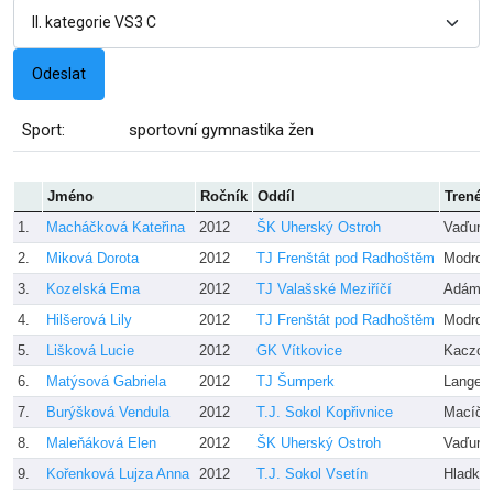
Sport:
sportovní gymnastika žen
Jméno
Ročník
Oddíl
Trenér
1.
Macháčková Kateřina
2012
ŠK Uherský Ostroh
Vaďuro
2.
Miková Dorota
2012
TJ Frenštát pod Radhoštěm
Modrov
3.
Kozelská Ema
2012
TJ Valašské Meziříčí
Adámko
4.
Hilšerová Lily
2012
TJ Frenštát pod Radhoštěm
Modrov
5.
Lišková Lucie
2012
GK Vítkovice
Kaczor
6.
Matýsová Gabriela
2012
TJ Šumperk
Langer
7.
Burýšková Vendula
2012
T.J. Sokol Kopřivnice
Macíčk
8.
Maleňáková Elen
2012
ŠK Uherský Ostroh
Vaďuro
9.
Kořenková Lujza Anna
2012
T.J. Sokol Vsetín
Hladký