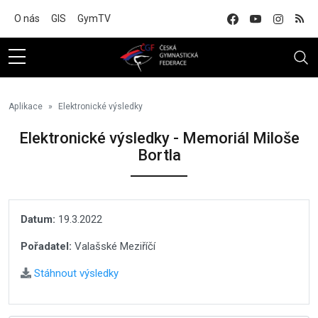
Na hlavní obsah
O nás
GIS
GymTV
Aplikace
Elektronické výsledky
Elektronické výsledky - Memoriál Miloše
Bortla
Datum:
19.3.2022
Pořadatel:
Valašské Meziříčí
Stáhnout výsledky