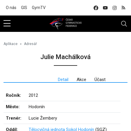
Na hlavní obsah
O nás
GIS
GymTV
Aplikace
Adresář
Julie Machálková
Detail
Akce
Účast
Ročník:
2012
Město:
Hodonín
Trenér:
Lucie Žembery
Oddíl:
Tělocvičná jednota Sokol Hodonín
(SGZ)