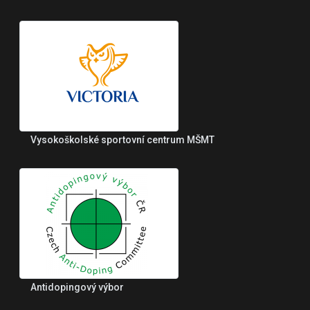
Vysokoškolské sportovní centrum MŠMT
Antidopingový výbor