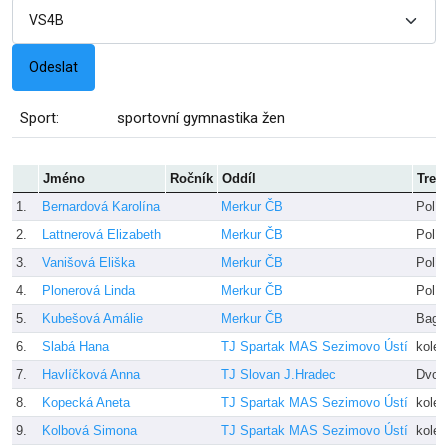
Sport:
sportovní gymnastika žen
Jméno
Ročník
Oddíl
Tren
1.
Bernardová Karolína
Merkur ČB
Polív
2.
Lattnerová Elizabeth
Merkur ČB
Polív
3.
Vanišová Eliška
Merkur ČB
Polív
4.
Plonerová Linda
Merkur ČB
Polív
5.
Kubešová Amálie
Merkur ČB
Bago
6.
Slabá Hana
TJ Spartak MAS Sezimovo Ústí
kolek
7.
Havlíčková Anna
TJ Slovan J.Hradec
Dvoř
8.
Kopecká Aneta
TJ Spartak MAS Sezimovo Ústí
kolek
9.
Kolbová Simona
TJ Spartak MAS Sezimovo Ústí
kolek