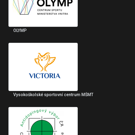
OLYMP
Vysokoškolské sportovní centrum MŠMT