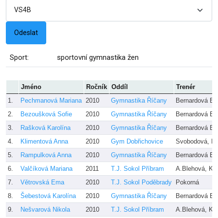
Sport:
sportovní gymnastika žen
Jméno
Ročník
Oddíl
Trenér
1.
Pechmanová Mariana
2010
Gymnastika Říčany
Bernardová Ba
2.
Bezoušková Sofie
2010
Gymnastika Říčany
Bernardová Ba
3.
Rašková Karolína
2010
Gymnastika Říčany
Bernardová Ba
4.
Klimentová Anna
2010
Gym Dobřichovice
Svobodová, Fi
5.
Rampulková Anna
2010
Gymnastika Říčany
Bernardová Ba
6.
Valčíková Mariana
2011
T.J. Sokol Příbram
A.Blehová, K.
7.
Větrovská Ema
2010
T.J. Sokol Poděbrady
Pokorná
8.
Šebestová Karolína
2010
Gymnastika Říčany
Bernardová Ba
9.
Nešvarová Nikola
2010
T.J. Sokol Příbram
A.Blehová, K.