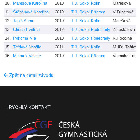
10.
Marešová Karolína
2010
T.J. Sokol Kolín
Marešová
11.
Štěpánová Kateřina
2010
T.J. Sokol Příbram
V.Trinerová
12.
Teplá Anna
2010
T.J. Sokol Kolín
Marešová
13.
Chudá Evelína
2012
T.J. Sokol Poděbrady
Zmeškalová
14.
Pokorná Mia
2010
T.J. Sokol Poděbrady
K.Pokorná
15.
Taftlová Natálie
2011
T.J. Sokol Kolín
MUDr. Taftlová
16.
Melmuk Valerie
2010
T.J. Sokol Příbram
Veronika Trine
Zpět na detail závodu
RYCHLÝ KONTAKT