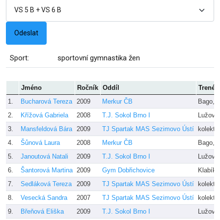
Sport:
sportovní gymnastika žen
Jméno
Ročník
Oddíl
Trenér
1.
Bucharová Tereza
2009
Merkur ČB
Bago, I
2.
Křížová Gabriela
2008
T.J. Sokol Brno I
Lužová
3.
Mansfeldová Bára
2009
TJ Spartak MAS Sezimovo Ústí
kolektiv
4.
Šůnová Laura
2008
Merkur ČB
Bago, I
5.
Janoutová Natali
2009
T.J. Sokol Brno I
Lužová
6.
Šantorová Martina
2009
Gym Dobřichovice
Klabíko
7.
Sedláková Tereza
2009
TJ Spartak MAS Sezimovo Ústí
kolektiv
8.
Vesecká Sandra
2007
TJ Spartak MAS Sezimovo Ústí
kolektiv
9.
Břeňová Eliška
2009
T.J. Sokol Brno I
Lužová