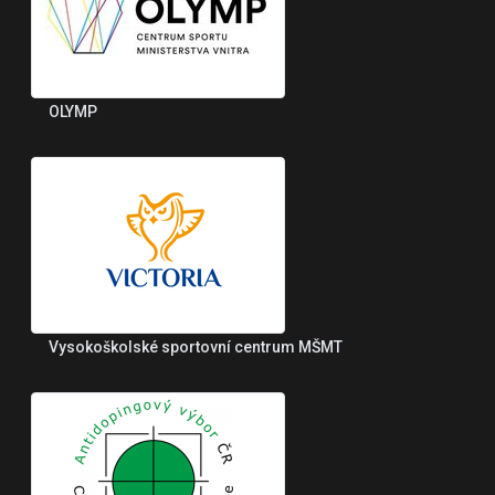
OLYMP
Vysokoškolské sportovní centrum MŠMT