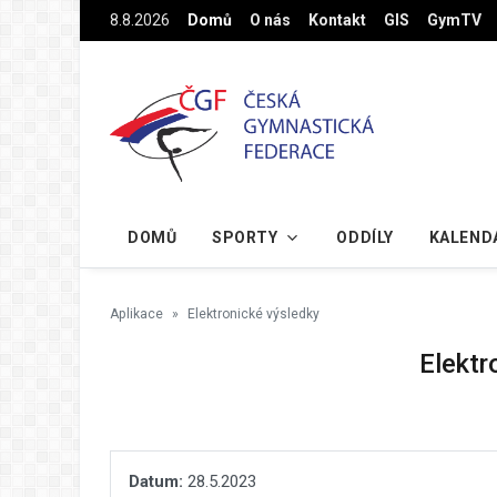
Na hlavní obsah
8.8.2026
Domů
O nás
Kontakt
GIS
GymTV
DOMŮ
SPORTY
ODDÍLY
KALEND
Aplikace
Elektronické výsledky
Elektr
Datum:
28.5.2023