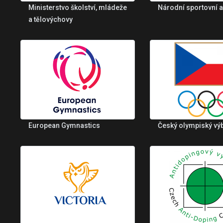
Ministerstvo školství, mládeže
Národní sportovní 
a tělovýchovy
European Gymnastics
Český olympiský vý