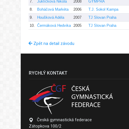
7.
Juklíčková Nikola
2008
GYMPRA
8.
Boháčová Markéta
2006
T.J. Sokol Kampa
9.
Houšková Adéla
2007
TJ Slovan Praha
10.
Čermáková Hedvika
2005
TJ Slovan Praha
Zpět na detail závodu
RYCHLÝ KONTAKT
Česká gymnastická federace
Zátopkova 100/2