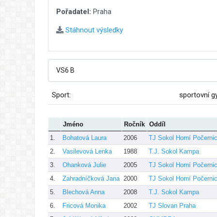
Pořadatel:
Praha
Stáhnout výsledky
Sport:
sportovní g
Jméno
Ročník
Oddíl
1.
Bohatová Laura
2006
TJ Sokol Horní Počerni
2.
Vasilevová Lenka
1988
T.J. Sokol Kampa
3.
Ohanková Julie
2005
TJ Sokol Horní Počerni
4.
Zahradníčková Jana
2000
TJ Sokol Horní Počerni
5.
Blechová Anna
2008
T.J. Sokol Kampa
6.
Fricová Monika
2002
TJ Slovan Praha