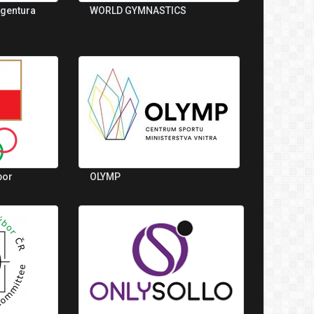
agentura
WORLD GYMNASTICS
bor
OLYMP