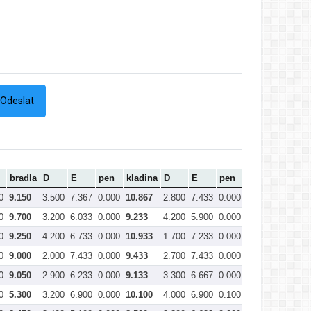
bradla
D
E
pen
kladina
D
E
pen
prostná
Celk
0
9.150
3.500
7.367
0.000
10.867
2.800
7.433
0.000
10.233
41.00
0
9.700
3.200
6.033
0.000
9.233
4.200
5.900
0.000
10.100
40.83
0
9.250
4.200
6.733
0.000
10.933
1.700
7.233
0.000
8.933
40.56
0
9.000
2.000
7.433
0.000
9.433
2.700
7.433
0.000
10.133
39.91
0
9.050
2.900
6.233
0.000
9.133
3.300
6.667
0.000
9.967
39.70
0
5.300
3.200
6.900
0.000
10.100
4.000
6.900
0.100
10.800
38.30