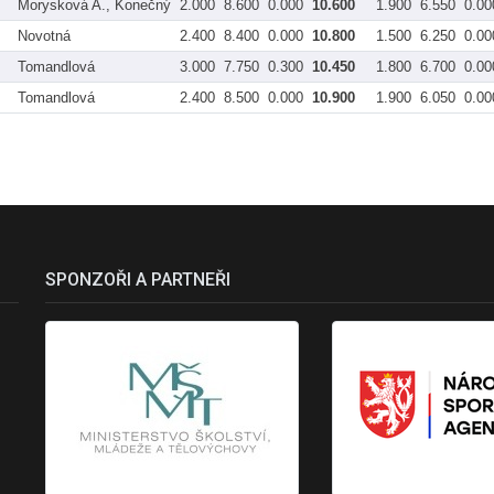
Morysková A., Konečný
2.000
8.600
0.000
10.600
1.900
6.550
0.00
Novotná
2.400
8.400
0.000
10.800
1.500
6.250
0.00
Tomandlová
3.000
7.750
0.300
10.450
1.800
6.700
0.00
Tomandlová
2.400
8.500
0.000
10.900
1.900
6.050
0.00
SPONZOŘI A PARTNEŘI