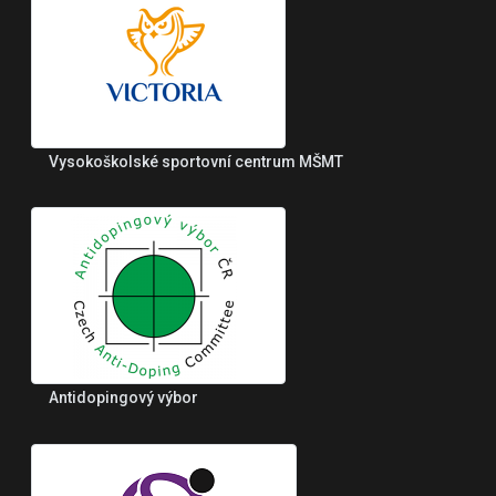
Vysokoškolské sportovní centrum MŠMT
Antidopingový výbor