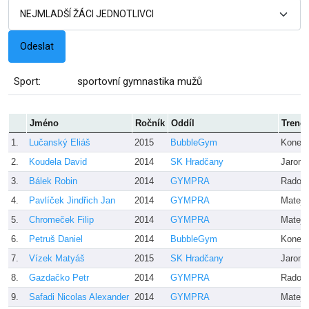
Sport:
sportovní gymnastika mužů
Jméno
Ročník
Oddíl
Trenér
1.
Lučanský Eliáš
2015
BubbleGym
Koneč
2.
Koudela David
2014
SK Hradčany
Jaromí
3.
Bálek Robin
2014
GYMPRA
Radove
4.
Pavlíček Jindřich Jan
2014
GYMPRA
Matejz
5.
Chromeček Filip
2014
GYMPRA
Matejz
6.
Petruš Daniel
2014
BubbleGym
Koneč
7.
Vízek Matyáš
2015
SK Hradčany
Jaromí
8.
Gazdačko Petr
2014
GYMPRA
Radove
9.
Safadi Nicolas Alexander
2014
GYMPRA
Matejz