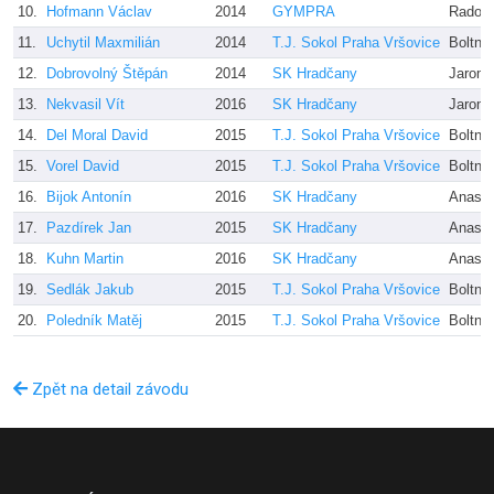
10.
Hofmann Václav
2014
GYMPRA
Radove
11.
Uchytil Maxmilián
2014
T.J. Sokol Praha Vršovice
Boltna
12.
Dobrovolný Štěpán
2014
SK Hradčany
Jaromí
13.
Nekvasil Vít
2016
SK Hradčany
Jaromí
14.
Del Moral David
2015
T.J. Sokol Praha Vršovice
Boltna
15.
Vorel David
2015
T.J. Sokol Praha Vršovice
Boltna
16.
Bijok Antonín
2016
SK Hradčany
Anasta
17.
Pazdírek Jan
2015
SK Hradčany
Anasta
18.
Kuhn Martin
2016
SK Hradčany
Anasta
19.
Sedlák Jakub
2015
T.J. Sokol Praha Vršovice
Boltna
20.
Poledník Matěj
2015
T.J. Sokol Praha Vršovice
Boltna
Zpět na detail závodu