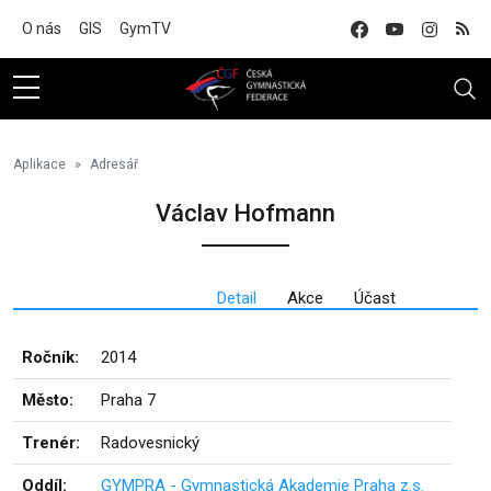
Na hlavní obsah
O nás
GIS
GymTV
Aplikace
Adresář
Václav Hofmann
Detail
Akce
Účast
Ročník:
2014
Město:
Praha 7
Trenér:
Radovesnický
Oddíl:
GYMPRA - Gymnastická Akademie Praha z.s.