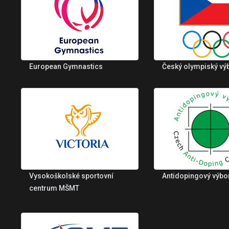
European Gymnastics
Český olympiský vý
Vysokoškolské sportovní
Antidopingový výbo
centrum MŠMT