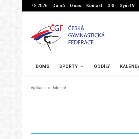
Na hlavní obsah
7.8.2026
Domů
O nás
Kontakt
GIS
GymTV
DOMŮ
SPORTY
ODDÍLY
KALEND
Aplikace
Adresář