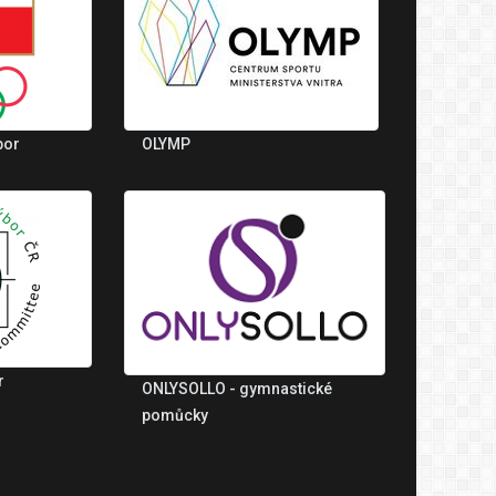
bor
OLYMP
r
ONLYSOLLO - gymnastické
pomůcky