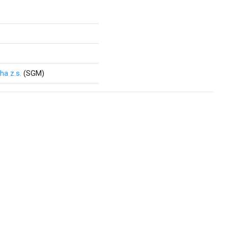
a z.s.
(SGM)