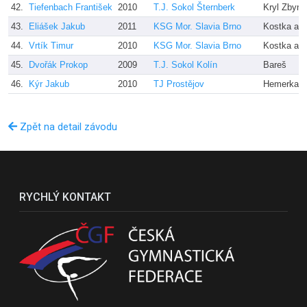
42.
Tiefenbach František
2010
T.J. Sokol Šternberk
Kryl Zbyně
43.
Eliášek Jakub
2011
KSG Mor. Slavia Brno
Kostka a k
44.
Vrtík Timur
2010
KSG Mor. Slavia Brno
Kostka a k
45.
Dvořák Prokop
2009
T.J. Sokol Kolín
Bareš
46.
Kýr Jakub
2010
TJ Prostějov
Hemerka
Zpět na detail závodu
RYCHLÝ KONTAKT