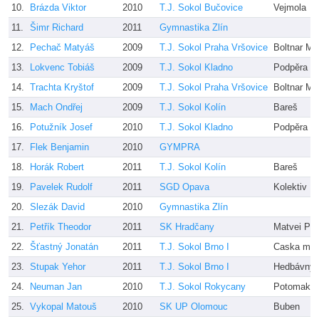
10.
Brázda Viktor
2010
T.J. Sokol Bučovice
Vejmola
11.
Šimr Richard
2011
Gymnastika Zlín
12.
Pechač Matyáš
2009
T.J. Sokol Praha Vršovice
Boltnar M,
13.
Lokvenc Tobiáš
2009
T.J. Sokol Kladno
Podpěra
14.
Trachta Kryštof
2009
T.J. Sokol Praha Vršovice
Boltnar M,
15.
Mach Ondřej
2009
T.J. Sokol Kolín
Bareš
16.
Potužník Josef
2010
T.J. Sokol Kladno
Podpěra
17.
Flek Benjamin
2010
GYMPRA
18.
Horák Robert
2011
T.J. Sokol Kolín
Bareš
19.
Pavelek Rudolf
2011
SGD Opava
Kolektiv
20.
Slezák David
2010
Gymnastika Zlín
21.
Petřík Theodor
2011
SK Hradčany
Matvei Pet
22.
Šťastný Jonatán
2011
T.J. Sokol Brno I
Caska ml.,
23.
Stupak Yehor
2011
T.J. Sokol Brno I
Hedbávný,
24.
Neuman Jan
2010
T.J. Sokol Rokycany
Potomak
25.
Vykopal Matouš
2010
SK UP Olomouc
Buben