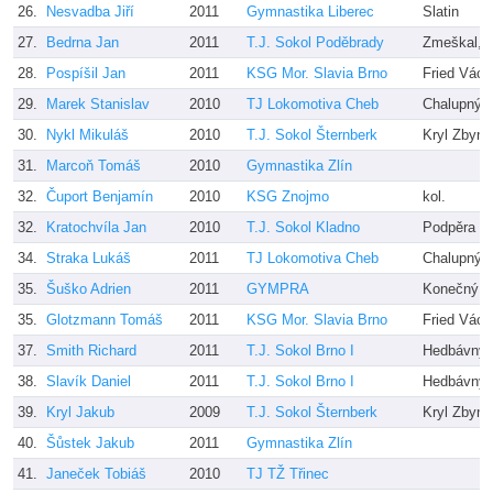
26.
Nesvadba Jiří
2011
Gymnastika Liberec
Slatin
27.
Bedrna Jan
2011
T.J. Sokol Poděbrady
Zmeškal, M
28.
Pospíšil Jan
2011
KSG Mor. Slavia Brno
Fried Václ
29.
Marek Stanislav
2010
TJ Lokomotiva Cheb
Chalupný, 
30.
Nykl Mikuláš
2010
T.J. Sokol Šternberk
Kryl Zbyně
31.
Marcoň Tomáš
2010
Gymnastika Zlín
32.
Čuport Benjamín
2010
KSG Znojmo
kol.
32.
Kratochvíla Jan
2010
T.J. Sokol Kladno
Podpěra
34.
Straka Lukáš
2011
TJ Lokomotiva Cheb
Chalupný, 
35.
Šuško Adrien
2011
GYMPRA
Konečný
35.
Glotzmann Tomáš
2011
KSG Mor. Slavia Brno
Fried Václ
37.
Smith Richard
2011
T.J. Sokol Brno I
Hedbávný,
38.
Slavík Daniel
2011
T.J. Sokol Brno I
Hedbávný,
39.
Kryl Jakub
2009
T.J. Sokol Šternberk
Kryl Zbyně
40.
Šůstek Jakub
2011
Gymnastika Zlín
41.
Janeček Tobiáš
2010
TJ TŽ Třinec