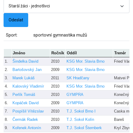
Sport:
sportovní gymnastika mužů
Jméno
Ročník
Oddíl
Trenér
1.
Šindelka David
2010
KSG Mor. Slavia Brno
Fried Václ
2.
Bartošovský Jan
2009
KSG Mor. Slavia Brno
3.
Marek Lukáš
2011
SK Hradčany
Matvei Pet
4.
Kalovský Vladimír
2010
KSG Mor. Slavia Brno
Fried Václ
5.
Perlík Tomáš
2010
GYMPRA
Konečný
6.
Kopáček David
2009
GYMPRA
Konečný, 
7.
Pospíšil Vítězslav
2010
T.J. Sokol Brno I
Caska ml.,
8.
Čermák Radek
2010
T.J. Sokol Kolín
Bareš
9.
Kořenek Antonín
2009
T.J. Sokol Šternberk
Kryl Zbyně