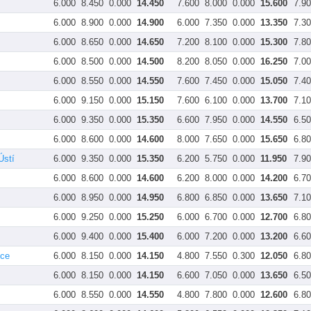
6.000
8.450
0.000
14.450
7.600
8.000
0.000
15.600
7.9
6.000
8.900
0.000
14.900
6.000
7.350
0.000
13.350
7.3
6.000
8.650
0.000
14.650
7.200
8.100
0.000
15.300
7.8
6.000
8.500
0.000
14.500
8.200
8.050
0.000
16.250
7.0
6.000
8.550
0.000
14.550
7.600
7.450
0.000
15.050
7.4
6.000
9.150
0.000
15.150
7.600
6.100
0.000
13.700
7.1
6.000
9.350
0.000
15.350
6.600
7.950
0.000
14.550
6.5
6.000
8.600
0.000
14.600
8.000
7.650
0.000
15.650
6.8
Ústí
6.000
9.350
0.000
15.350
6.200
5.750
0.000
11.950
7.9
6.000
8.600
0.000
14.600
6.200
8.000
0.000
14.200
6.7
6.000
8.950
0.000
14.950
6.800
6.850
0.000
13.650
7.1
6.000
9.250
0.000
15.250
6.000
6.700
0.000
12.700
6.8
6.000
9.400
0.000
15.400
6.000
7.200
0.000
13.200
6.6
ice
6.000
8.150
0.000
14.150
4.800
7.550
0.300
12.050
6.8
6.000
8.150
0.000
14.150
6.600
7.050
0.000
13.650
6.5
6.000
8.550
0.000
14.550
4.800
7.800
0.000
12.600
6.8