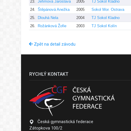
23.
Jefimová Jaroslava
2005
TJ Sokol Kladno
24.
Štěpánová Anežka
2005
Sokol Mor. Ostrava
25.
Dlouhá Nela
2004
TJ Sokol Kladno
26.
Rožánková Žofie
2003
TJ Sokol Kolín
Zpět na detail závodu
RYCHLÝ KONTAKT
Česká gymnastická federace
Zátopkova 100/2