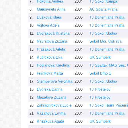
7.
Pokorná Andrea
2004
TJ Sokol Kampa
8.
Marusynets Alina
2004
AC Sparta Praha
9.
Dušková Klára
2005
TJ Bohemians Praha
10.
Vojtová Adéla
2005
TJ Bohemians Praha
11.
Dvořáková Kristýna
2003
TJ Sokol Kladno
12.
Návratová Zuzana
2005
Sokol Mor. Ostrava
13.
Pražáková Arleta
2004
TJ Bohemians Praha
14.
Kubíčková Eva
2003
GK Šumperk
15.
Podlahová Karolína
2003
TJ Spartak MAS Sez. 
16.
Fraňková Marta
2005
Sokol Brno 1
17.
Štemberová Veronika
2004
TJ Sokol Kladno
18.
Dvorská Darina
2003
TJ Prostějov
19.
Mazalová Zuzana
2004
TJ Prostějov
20.
Zahradníčková Lucie
2003
TJ Sokol Horní Počern
21.
Vážanová Emma
2004
TJ Bohemians Praha
22.
Kněžková Agáta
2003
GK Šumperk