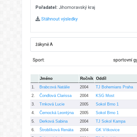
Pořadatel:
Jihomoravský kraj
Stáhnout výsledky
Sport:
sportovní g
Jméno
Ročník
Oddíl
1.
Brabcová Natálie
2004
TJ Bohemians Praha
2.
Čondlová Clarissa
2004
KSG Most
3.
Trnková Lucie
2005
Sokol Brno 1
4.
Černocká Leontýna
2005
Sokol Brno 1
5.
Derková Sabina
2004
TJ Sokol Kampa
6.
Štroblíková Renáta
2004
GK Vítkovice