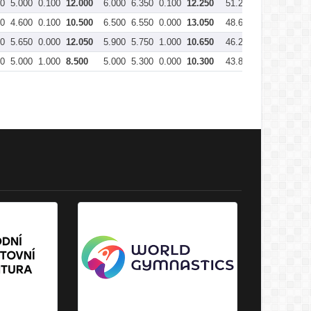
00
5.000
0.100
12.000
6.000
6.350
0.100
12.250
51.200
00
4.600
0.100
10.500
6.500
6.550
0.000
13.050
48.650
00
5.650
0.000
12.050
5.900
5.750
1.000
10.650
46.250
00
5.000
1.000
8.500
5.000
5.300
0.000
10.300
43.800