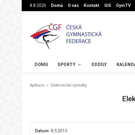
Na hlavní obsah
8.8.2026
Domů
O nás
Kontakt
GIS
GymTV
DOMŮ
SPORTY
ODDÍLY
KALEND
Aplikace
Elektronické výsledky
Ele
Datum:
8.5.2015