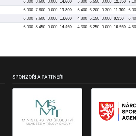
6.000
8.600
0.000
14.600
5.800
6.550
0.000
12.350
7.1
6.000
7.800
0.000
13.800
5.400
6.200
0.300
11.300
6.0
6.000
7.600
0.000
13.600
4.800
5.150
0.000
9.950
6.4
6.000
8.450
0.000
14.450
4.300
6.250
0.000
10.550
4.5
SPONZOŘI A PARTNEŘI