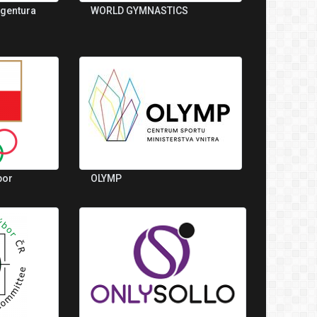
agentura
WORLD GYMNASTICS
bor
OLYMP