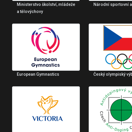
Ministerstvo školství, mládeže
Národní sportovní 
a tělovýchovy
European Gymnastics
Český olympiský vý