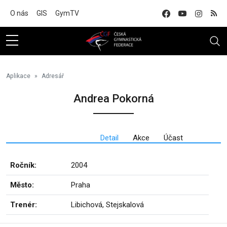
Na hlavní obsah
O nás
GIS
GymTV
Aplikace
Adresář
Andrea Pokorná
Detail
Akce
Účast
Ročník:
2004
Město:
Praha
Trenér:
Libichová, Stejskalová