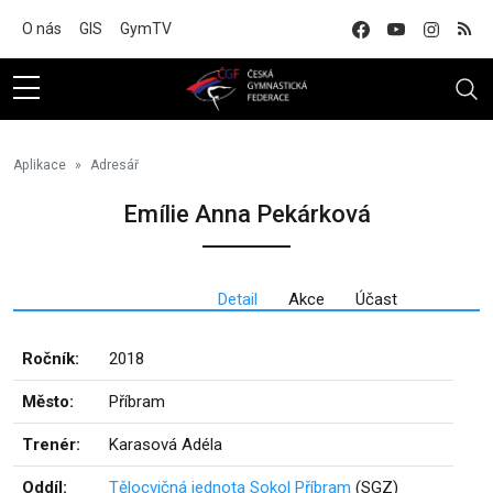
Na hlavní obsah
O nás
GIS
GymTV
Aplikace
Adresář
Emílie Anna Pekárková
Detail
Akce
Účast
Ročník:
2018
Město:
Příbram
Trenér:
Karasová Adéla
Oddíl:
Tělocvičná jednota Sokol Příbram
(SGZ)