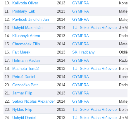
10.
Kalivoda Oliver
2013
GYMPRA
Konečn
11.
Poddaný Erik
2013
GYMPRA
Matejz
12.
Pavlíček Jindřich Jan
2014
GYMPRA
Matejz
13.
Uchytil Maxmilián
2014
T.J. Sokol Praha Vršovice
J.+M. 
14.
Kliushnyk Artem
2013
GYMPRA
Radove
15.
Chromeček Filip
2014
GYMPRA
Matejz
16.
Fait Marek
2013
SK Hradčany
Oldřic
17.
Hofmann Václav
2014
GYMPRA
Radove
18.
Machota Tomáš
2013
T.J. Sokol Praha Vršovice
Boltnar
19.
Petruš Daniel
2014
GYMPRA
Koneč
20.
Gazdačko Petr
2014
GYMPRA
Radove
21.
Jarmar Filip
2013
GYMPRA
22.
Safadi Nicolas Alexander
2014
GYMPRA
Matejz
23.
Nykles Filip
2013
T.J. Sokol Praha Vršovice
Boltnar
24.
Uchytil Daniel
2013
T.J. Sokol Praha Vršovice
J.+M. 