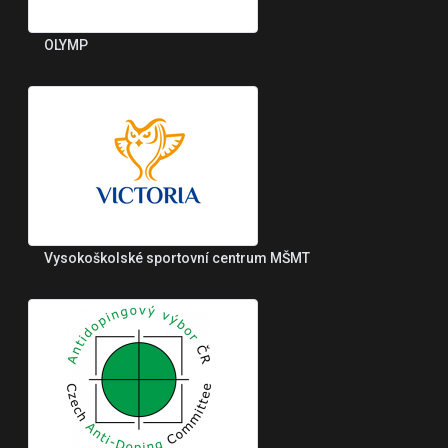
OLYMP
Vysokoškolské sportovní centrum MŠMT