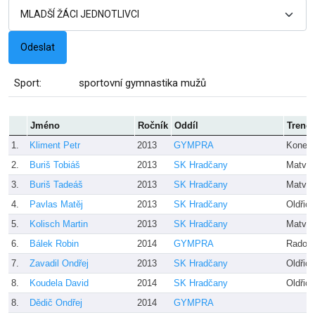
Sport:
sportovní gymnastika mužů
Jméno
Ročník
Oddíl
Trenér
1.
Kliment Petr
2013
GYMPRA
Koneč
2.
Buriš Tobiáš
2013
SK Hradčany
Matvei
3.
Buriš Tadeáš
2013
SK Hradčany
Matvei
4.
Pavlas Matěj
2013
SK Hradčany
Oldřic
5.
Kolisch Martin
2013
SK Hradčany
Matvei
6.
Bálek Robin
2014
GYMPRA
Radove
7.
Zavadil Ondřej
2013
SK Hradčany
Oldřic
8.
Koudela David
2014
SK Hradčany
Oldřic
8.
Dědič Ondřej
2014
GYMPRA