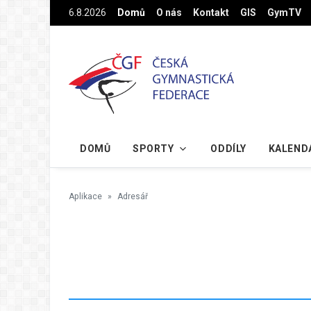
Na hlavní obsah
6.8.2026
Domů
O nás
Kontakt
GIS
GymTV
DOMŮ
SPORTY
ODDÍLY
KALEND
Aplikace
Adresář