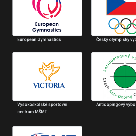
European Gymnastics
Český olympiský vý
Vysokoškolské sportovní
Antidopingový výbo
centrum MŠMT