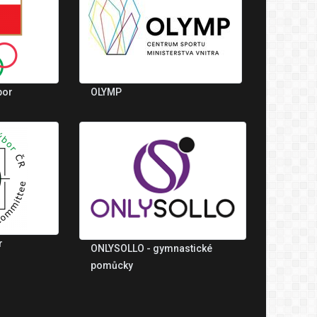
bor
OLYMP
r
ONLYSOLLO - gymnastické
pomůcky