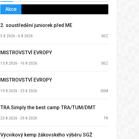
Akce
2. soustředění juniorek před ME
5.8.2026 - 6.8.2026
SGZ
MISTROVSTVÍ EVROPY
13.8.2026 - 16.8.2026
SGZ
MISTROVSTVÍ EVROPY
19.8.2026 - 23.8.2026
SGM
TRA Simply the best camp TRA/TUM/DMT
23.8.2026 - 29.8.2026
TR
Výcvikový kemp žákovského výběru SGŽ