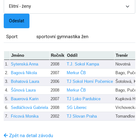
Sport:
sportovní gymnastika žen
Jméno
Ročník
Oddíl
Trenér
1.
Sytenská Anna
2008
T.J. Sokol Kampa
Novotná
2.
Bagová Nikola
2007
Merkur ČB
Bago, Pučej
3.
Bohatová Laura
2006
TJ Sokol Horní Počernice
Šotolová, Kř
4.
Šůnová Laura
2008
Merkur ČB
Bago, Pučej
5.
Bauerová Karin
2007
TJ Loko Pardubice
Kupková H.,
6.
Sedláčková Gabriela
2008
SG Liberec
Vrchovecká,
7.
Fricová Monika
2002
TJ Slovan Praha
Tomandlová
Zpět na detail závodu