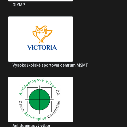
OLYMP
Vysokoškolské sportovní centrum MŠMT
Antidopingový výbor