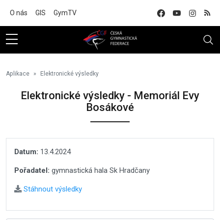
Na hlavní obsah
O nás
GIS
GymTV
Aplikace
Elektronické výsledky
Elektronické výsledky - Memoriál Evy
Bosákové
Datum:
13.4.2024
Pořadatel:
gymnastická hala Sk Hradčany
Stáhnout výsledky