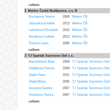
celkem
2
Merkur České Budějovice, z.s. B
Bucharová Tereza
2009
Merkur ČB
Janoušková Adéla
2013
Merkur ČB
Lattnerová Elizabeth
2010
Merkur ČB
Nováková Isabela
2012
Merkur ČB
Šůnová Laura
2008
Merkur ČB
celkem
3
TJ Spartak Sezimovo Ústí z.s.
Mansfeldová Bára
2009
TJ Spartak Sezimovo Ústí
Sedláková Tereza
2009
TJ Spartak Sezimovo Ústí
Slabá Hana
2011
TJ Spartak Sezimovo Ústí
Slabá Marie
2006
TJ Spartak Sezimovo Ústí
Vesecká Sandra
2007
TJ Spartak Sezimovo Ústí
Vonešová Tereza
2007
TJ Spartak Sezimovo Ústí
celkem