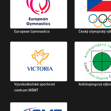
European Gymnastics
Český olympiský vý
Vysokoškolské sportovní
Antidopingový výbo
centrum MŠMT