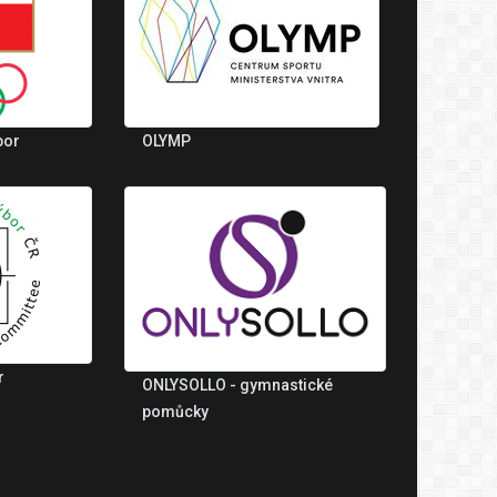
bor
OLYMP
r
ONLYSOLLO - gymnastické
pomůcky