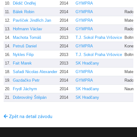
10.
Dědič Ondřej
2014
GYMPRA
11.
Bálek Robin
2014
GYMPRA
Radove
12.
Pavlíček Jindřich Jan
2014
GYMPRA
Matejz
13.
Hofmann Václav
2014
GYMPRA
Radove
14.
Machota Tomáš
2013
T.J. Sokol Praha Vršovice
Boltnar
14.
Petruš Daniel
2014
GYMPRA
Koneč
16.
Nykles Filip
2013
T.J. Sokol Praha Vršovice
Boltnar
17.
Fait Marek
2013
SK Hradčany
18.
Safadi Nicolas Alexander
2014
GYMPRA
Matejz
19.
Gazdačko Petr
2014
GYMPRA
Radove
20.
Frydl Jáchym
2014
SK Hradčany
Naume
21.
Dobrovolný Štěpán
2014
SK Hradčany
Zpět na detail závodu