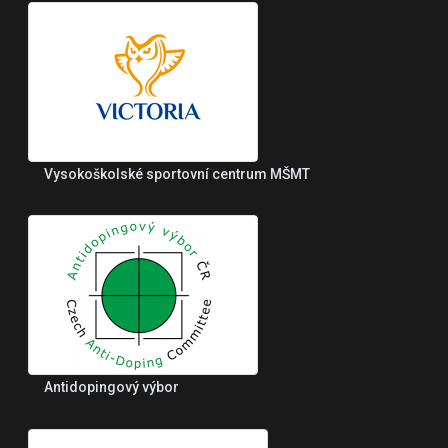
Vysokoškolské sportovní centrum MŠMT
Antidopingový výbor