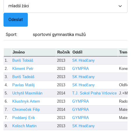
Sport:
sportovní gymnastika mužů
Jméno
Ročník
Oddíl
Trenér
1.
Buriš Tobiáš
2013
SK Hradčany
2.
Kliment Petr
2013
GYMPRA
Koneč
3.
Buriš Tadeáš
2013
SK Hradčany
4.
Pavlas Matěj
2013
SK Hradčany
Oldřic
5.
Uchytil Maxmilián
2014
T.J. Sokol Praha Vršovice
J.+M. 
6.
Kliushnyk Artem
2013
GYMPRA
Radove
7.
Chromeček Filip
2014
GYMPRA
Matejz
7.
Poddaný Erik
2013
GYMPRA
Matejz
9.
Kolisch Martin
2013
SK Hradčany