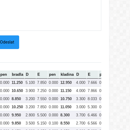
pen
bradla
D
E
pen
kladina
D
E
pen
prostná
C
0.000
11.250
5.100
7.850
0.000
12.950
4.000
7.666
0.000
11.666
4
0.000
10.650
3.900
7.250
0.000
11.150
4.000
7.866
0.000
11.866
4
0.000
8.850
3.200
7.550
0.000
10.750
3.300
8.033
0.000
11.333
4
0.000
10.250
3.200
7.850
0.000
11.050
3.000
5.300
0.000
8.300
4
0.000
9.950
2.800
5.500
0.000
8.300
3.700
6.466
0.000
10.166
4
0.000
9.850
3.500
5.150
0.100
8.550
2.700
6.566
0.000
9.266
3