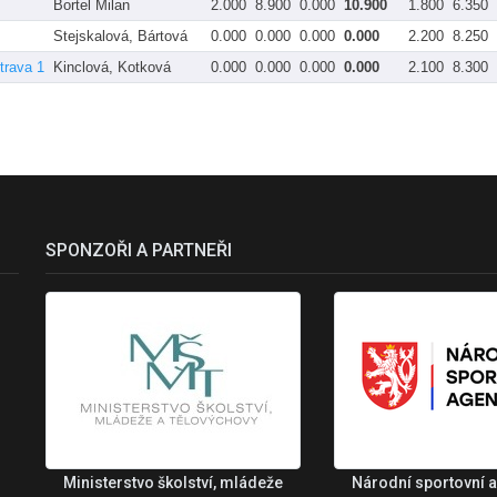
Bortel Milan
2.000
8.900
0.000
10.900
1.800
6.350
Stejskalová, Bártová
0.000
0.000
0.000
0.000
2.200
8.250
trava 1
Kinclová, Kotková
0.000
0.000
0.000
0.000
2.100
8.300
SPONZOŘI A PARTNEŘI
Ministerstvo školství, mládeže
Národní sportovní 