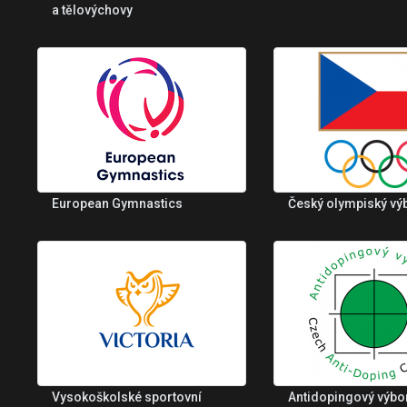
a tělovýchovy
European Gymnastics
Český olympiský vý
Vysokoškolské sportovní
Antidopingový výbo