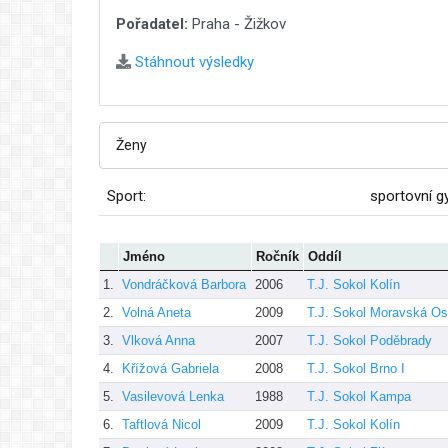
Pořadatel:
Praha - Žižkov
Stáhnout výsledky
Sport:
sportovní g
Jméno
Ročník
Oddíl
1.
Vondráčková Barbora
2006
T.J. Sokol Kolín
2.
Volná Aneta
2009
T.J. Sokol Moravská Os
3.
Vlková Anna
2007
T.J. Sokol Poděbrady
4.
Křížová Gabriela
2008
T.J. Sokol Brno I
5.
Vasilevová Lenka
1988
T.J. Sokol Kampa
6.
Taftlová Nicol
2009
T.J. Sokol Kolín