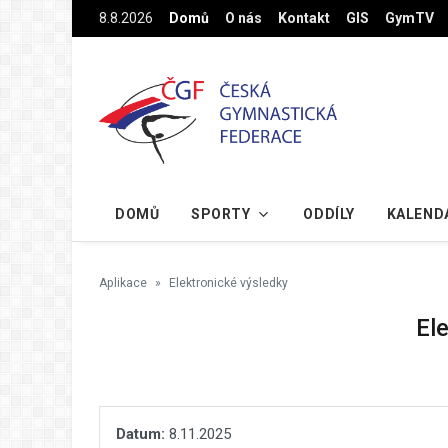
Na hlavní obsah
8.8.2026
Domů
O nás
Kontakt
GIS
GymTV
DOMŮ
SPORTY
ODDÍLY
KALEND
Aplikace
Elektronické výsledky
El
Datum:
8.11.2025