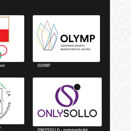
bor
OLYMP
r
ONLYSOLLO - gymnastické