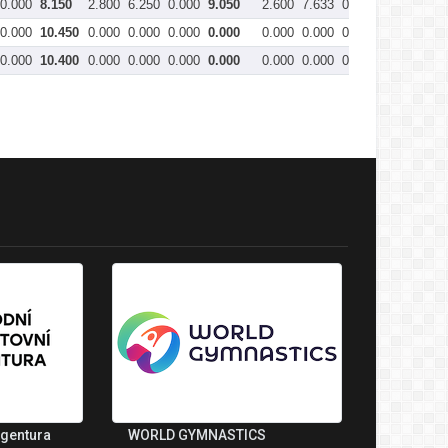
0.000
8.150
2.800
6.250
0.000
9.050
2.600
7.633
0.000
10.233
3
0.000
10.450
0.000
0.000
0.000
0.000
0.000
0.000
0.000
0.000
1
0.000
10.400
0.000
0.000
0.000
0.000
0.000
0.000
0.000
0.000
1
agentura
WORLD GYMNASTICS