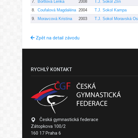
7.
Bortlová Lenka
2008
T.J. Sokol Zlín
8.
Coufalová Magdaléna
2004
T.J. Sokol Kampa
9.
Moravcová Kristina
2003
T.J. Sokol Moravská Os
Zpět na detail závodu
RYCHLÝ KONTAKT
Česká gymnastická federace
Zátopkova 100/2
160 17 Praha 6