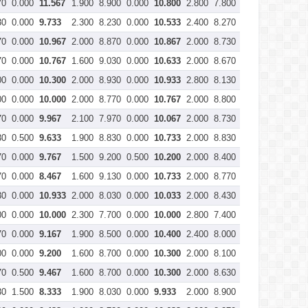
70
0.000
11.567
1.900
8.900
0.000
10.800
2.800
7.800
0.100
10.500
30
0.000
9.733
2.300
8.230
0.000
10.533
2.400
8.270
0.000
10.667
70
0.000
10.967
2.000
8.870
0.000
10.867
2.000
8.730
0.000
10.733
70
0.000
10.767
1.600
9.030
0.000
10.633
2.000
8.670
0.000
10.667
00
0.000
10.300
2.000
8.930
0.000
10.933
2.800
8.130
0.000
10.933
00
0.000
10.000
2.000
8.770
0.000
10.767
2.000
8.800
0.000
10.800
70
0.000
9.967
2.100
7.970
0.000
10.067
2.000
8.730
0.000
10.733
30
0.500
9.633
1.900
8.830
0.000
10.733
2.000
8.830
0.000
10.833
70
0.000
9.767
1.500
9.200
0.500
10.200
2.000
8.400
0.000
10.400
70
0.000
8.467
1.600
9.130
0.000
10.733
2.000
8.770
0.000
10.767
30
0.000
10.933
2.000
8.030
0.000
10.033
2.000
8.430
0.000
10.433
00
0.000
10.000
2.300
7.700
0.000
10.000
2.800
7.400
0.000
10.200
70
0.000
9.167
1.900
8.500
0.000
10.400
2.400
8.000
0.000
10.400
00
0.000
9.200
1.600
8.700
0.000
10.300
2.000
8.100
0.000
10.100
70
0.500
9.467
1.600
8.700
0.000
10.300
2.000
8.630
0.000
10.633
30
1.500
8.333
1.900
8.030
0.000
9.933
2.000
8.900
0.000
10.900