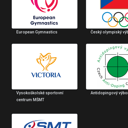
European Gymnastics
Český olympiský vý
Vysokoškolské sportovní
Antidopingový výbo
centrum MŠMT