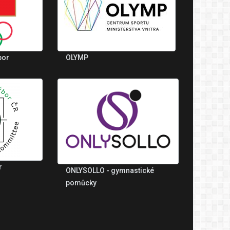
bor
OLYMP
r
ONLYSOLLO - gymnastické
pomůcky