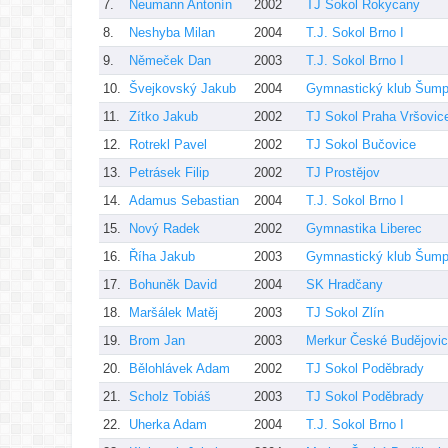
7.
Neumann Antonín
2002
TJ Sokol Rokycany
8.
Neshyba Milan
2004
T.J. Sokol Brno I
9.
Němeček Dan
2003
T.J. Sokol Brno I
10.
Švejkovský Jakub
2004
Gymnastický klub Šumpe
11.
Zítko Jakub
2002
TJ Sokol Praha Vršovic
12.
Rotrekl Pavel
2002
TJ Sokol Bučovice
13.
Petrásek Filip
2002
TJ Prostějov
14.
Adamus Sebastian
2004
T.J. Sokol Brno I
15.
Nový Radek
2002
Gymnastika Liberec
16.
Říha Jakub
2003
Gymnastický klub Šumpe
17.
Bohuněk David
2004
SK Hradčany
18.
Maršálek Matěj
2003
TJ Sokol Zlín
19.
Brom Jan
2003
Merkur České Budějovi
20.
Bělohlávek Adam
2002
TJ Sokol Poděbrady
21.
Scholz Tobiáš
2003
TJ Sokol Poděbrady
22.
Uherka Adam
2004
T.J. Sokol Brno I