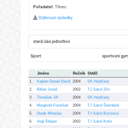
Pořadatel:
Třinec
Stáhnout výsledky
Sport:
sportovní gy
Jméno
Ročník
Oddíl
1.
Kaplan Daniel David
2004
SK Hradčany
2.
Běhal Jonáš
2002
TJ Sokol Zlín
3.
Tomášek Jiří
2004
SK Hradčany
4.
Marghold František
2004
TJ Sokol Šternberk
5.
Durák Miroslav
2004
TJ Sokol Bučovice
6.
Vogl Štěpán
2002
TJ Sokol Kolín