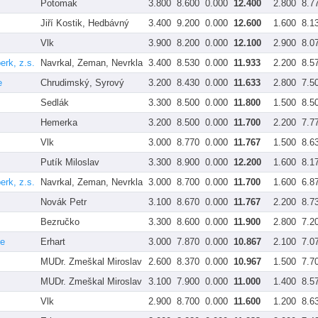
Potomak
3.800
8.600
0.000
12.400
2.800
8.7
Jiří Kostik, Hedbávný
3.400
9.200
0.000
12.600
1.600
8.1
Vlk
3.900
8.200
0.000
12.100
2.900
8.0
rk, z.s.
Navrkal, Zeman, Nevrkla
3.400
8.530
0.000
11.933
2.200
8.5
e
Chrudimský, Syrový
3.200
8.430
0.000
11.633
2.800
7.5
Sedlák
3.300
8.500
0.000
11.800
1.500
8.5
Hemerka
3.200
8.500
0.000
11.700
2.200
7.7
Vlk
3.000
8.770
0.000
11.767
1.500
8.6
Putík Miloslav
3.300
8.900
0.000
12.200
1.600
8.1
rk, z.s.
Navrkal, Zeman, Nevrkla
3.000
8.700
0.000
11.700
1.600
6.8
Novák Petr
3.100
8.670
0.000
11.767
2.200
8.7
Bezručko
3.300
8.600
0.000
11.900
2.800
7.2
ce
Erhart
3.000
7.870
0.000
10.867
2.100
7.0
MUDr. Zmeškal Miroslav
2.600
8.370
0.000
10.967
1.500
7.7
MUDr. Zmeškal Miroslav
3.100
7.900
0.000
11.000
1.400
8.5
Vlk
2.900
8.700
0.000
11.600
1.200
8.6