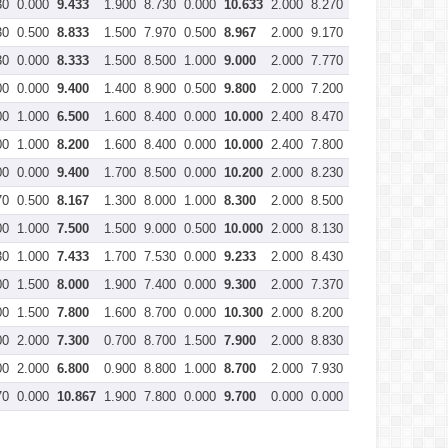
30
0.000
9.433
1.900
8.730
0.000
10.633
2.000
8.270
0.000
10.267
30
0.500
8.833
1.500
7.970
0.500
8.967
2.000
9.170
0.000
11.167
30
0.000
8.333
1.500
8.500
1.000
9.000
2.000
7.770
0.000
9.767
00
0.000
9.400
1.400
8.900
0.500
9.800
2.000
7.200
0.000
9.200
00
1.000
6.500
1.600
8.400
0.000
10.000
2.400
8.470
0.000
10.867
00
1.000
8.200
1.600
8.400
0.000
10.000
2.400
7.800
0.000
10.200
00
0.000
9.400
1.700
8.500
0.000
10.200
2.000
8.230
0.000
10.233
70
0.500
8.167
1.300
8.000
1.000
8.300
2.000
8.500
0.000
10.500
00
1.000
7.500
1.500
9.000
0.500
10.000
2.000
8.130
0.000
10.133
30
1.000
7.433
1.700
7.530
0.000
9.233
2.000
8.430
0.000
10.433
00
1.500
8.000
1.900
7.400
0.000
9.300
2.000
7.370
0.000
9.367
00
1.500
7.800
1.600
8.700
0.000
10.300
2.000
8.200
0.000
10.200
00
2.000
7.300
0.700
8.700
1.500
7.900
2.000
8.830
0.000
10.833
00
2.000
6.800
0.900
8.800
1.000
8.700
2.000
7.930
0.000
9.933
70
0.000
10.867
1.900
7.800
0.000
9.700
0.000
0.000
0.000
0.000