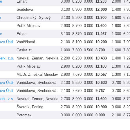
ce
Erhart
3.000
8.230
0.000
11.233
2.000
7.4
Seidelová
3.100
8.900
0.000
12.000
1.400
7.9
e
Chrudimský, Syrový
3.100
8.800
0.000
11.900
1.600
6.7
Putík Miloslav
2.900
8.700
0.000
11.600
1.600
7.8
ce
Erhart
3.100
8.370
0.000
11.467
1.300
6.2
vo Ústí
Vaněčková
2.100
8.100
0.000
10.200
1.300
7.9
Caska st.
1.900
7.300
0.500
8.700
1.600
7.8
rk, z.s.
Navrkal, Zeman, Nevrkla
2.200
8.230
0.000
10.433
1.400
7.2
Putík Miloslav
2.900
8.200
0.000
11.100
1.300
7.2
MUDr. Zmeškal Miroslav
2.900
7.670
0.000
10.567
1.300
7.1
vo Ústí
Vaněčková, Svobodová
2.100
8.530
0.000
10.633
0.700
8.8
vo Ústí
Vaněčková, Svobodová
2.100
7.670
0.000
9.767
0.700
8.6
rk, z.s.
Navrkal, Zeman, Nevrkla
2.700
8.900
0.000
11.600
0.600
8.7
Šverdík, Ferling
2.700
8.200
0.000
10.900
0.600
8.2
Potomak
0.000
0.000
0.000
0.000
2.100
8.7