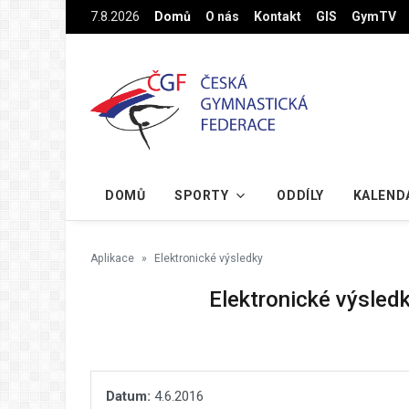
Na hlavní obsah
7.8.2026
Domů
O nás
Kontakt
GIS
GymTV
DOMŮ
SPORTY
ODDÍLY
KALEND
Aplikace
Elektronické výsledky
Elektronické výsled
Datum:
4.6.2016