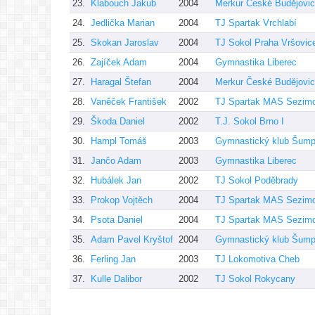
23.
Klabouch Jakub
2004
Merkur České Budějovi
24.
Jedlička Marian
2004
TJ Spartak Vrchlabí
25.
Skokan Jaroslav
2004
TJ Sokol Praha Vršovic
26.
Zajíček Adam
2004
Gymnastika Liberec
27.
Haragal Štefan
2004
Merkur České Budějovi
28.
Vaněček František
2002
TJ Spartak MAS Sezimo
29.
Škoda Daniel
2002
T.J. Sokol Brno I
30.
Hampl Tomáš
2003
Gymnastický klub Šumpe
31.
Jančo Adam
2003
Gymnastika Liberec
32.
Hubálek Jan
2002
TJ Sokol Poděbrady
33.
Prokop Vojtěch
2004
TJ Spartak MAS Sezimo
34.
Psota Daniel
2004
TJ Spartak MAS Sezimo
35.
Adam Pavel Kryštof
2004
Gymnastický klub Šumpe
36.
Ferling Jan
2003
TJ Lokomotiva Cheb
37.
Kulle Dalibor
2002
TJ Sokol Rokycany