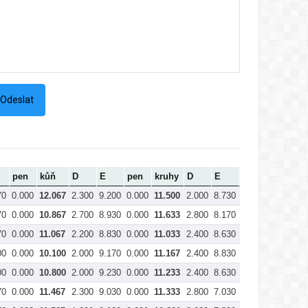
pen
kůň
D
E
pen
kruhy
D
E
pen
přeskok
70
0.000
12.067
2.300
9.200
0.000
11.500
2.000
8.730
0.000
10.733
70
0.000
10.867
2.700
8.930
0.000
11.633
2.800
8.170
0.000
10.967
70
0.000
11.067
2.200
8.830
0.000
11.033
2.400
8.630
0.000
11.033
00
0.000
10.100
2.000
9.170
0.000
11.167
2.400
8.830
0.000
11.233
00
0.000
10.800
2.000
9.230
0.000
11.233
2.400
8.630
0.000
11.033
70
0.000
11.467
2.300
9.030
0.000
11.333
2.800
7.030
0.100
9.733