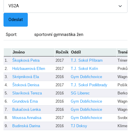
Sport:
sportovní gymnastika žen
Jméno
Ročník
Oddíl
Trenér
1.
Škopková Petra
2017
T.J. Sokol Příbram
Trinero
2.
Holzbauerová Ellen
2017
T.J. Sokol Kolín
Prokůpk
3.
Skripniková Ela
2016
Gym Dobřichovice
Wagner
4.
Štoková Denisa
2017
T.J. Sokol Poděbrady
Pošíko
5.
Slavíková Tereza
2016
SG Liberec
Berková
6.
Grundová Ema
2016
Gym Dobřichovice
Wagner
7.
Bukačová Lenka
2016
Gym Dobřichovice
Wagner
8.
Moussa Annalisa
2017
Gym Dobřichovice
Svobodo
9.
Budinská Darina
2016
TJ Doksy
Klimešo