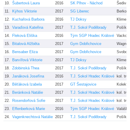
10.
Šubertová Laura
2016
SK Plhov - Náchod
Šedivá 
11.
Kýhos Viktorie
2017
SG Liberec
Berková
12.
Kuchařová Barbora
2016
TJ Doksy
Klimešo
13.
Varaďová Kateřina
2017
T.J. Sokol Poděbrady
Pošíko
14.
Fleková Eliška
2016
Tým SGP Hradec Králové
Vackov
15.
Bitalová Alžběta
2017
Gym Dobřichovice
Wagner
16.
Bensaber Eliza
2017
Gym Dobřichovice
Svobodo
17.
Barvířová Viktorie
2017
TJ Doksy
Klimešo
18.
Zdobinská Thea
2017
T.J. Sokol Poděbrady
Pošíko
19.
Janáková Josefína
2016
T.J. Sokol Hradec Králové
kol. tre
20.
Běťáková Izabela
2017
GT Šestajovice
Kolektiv
21.
Beránková Natálie
2017
T.J. Sokol Hradec Králové
kol. tre
22.
Rosendorfová Sofie
2017
T.J. Sokol Hradec Králové
kol. tre
23.
Effenberková Marie
2016
Tým SGP Hradec Králové
Valášk
24.
Vagenknechtová Natálie
2017
T.J. Sokol Poděbrady
Pošíko