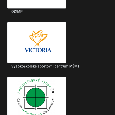
OLYMP
Vysokoškolské sportovní centrum MŠMT