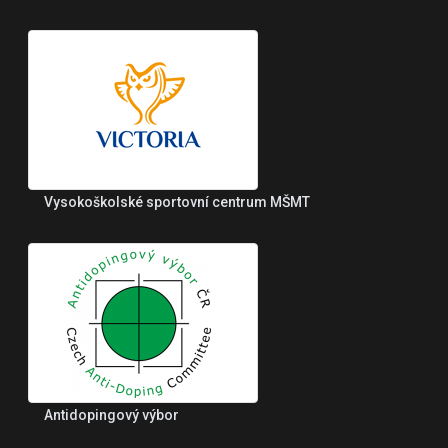
Vysokoškolské sportovní centrum MŠMT
Antidopingový výbor