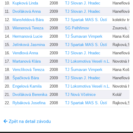
10.
Kupková Linda
2008
TJ Slovan J. Hradec
Haneflová, 
11.
Dvořáková Anna
2009
TJ Slovan J. Hradec
Haneflová, 
12.
Mansfeldová Bára
2009
TJ Spartak MAS S. Ústí
kolektiv tre
13.
Wienerová Tereza
2008
SG Pelhřimov
Zourová, Š
14.
Hermanová Lucie
2008
TJ Šumavan Vimperk
Hana Košna
15.
Jelínková Jasmina
2009
TJ Spartak MAS S. Ústí
Rajková,Se
16.
Vendlová Anna
2009
TJ Slovan J. Hradec
Haneflová, 
17.
Martanová Klára
2008
TJ Lokomotiva Veselí n.L.
Novotná Iv
18.
Venclíková Tereza
2008
TJ Šumavan Vimperk
Hana Košna
18.
Špačková Bára
2009
TJ Slovan J. Hradec
Haneflová,D
20.
Engelová Kamila
2008
TJ Lokomotiva Veselí n.L.
Novotná Iv
21.
Dvořáková Berenika
2008
TJ Nová Včelnice
Kolář
22.
Rybáková Josefina
2008
TJ Spartak MAS S. Ústí
Rajková,Se
Zpět na detail závodu