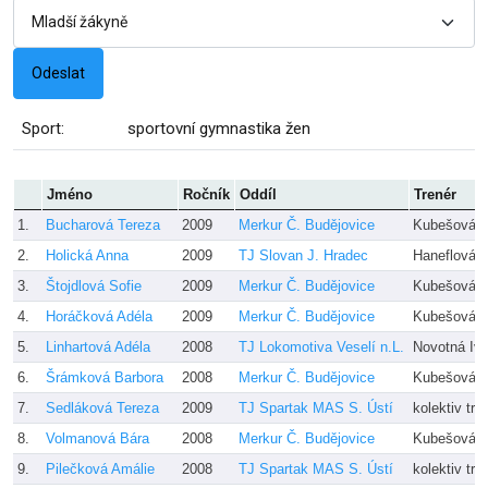
Sport:
sportovní gymnastika žen
Jméno
Ročník
Oddíl
Trenér
1.
Bucharová Tereza
2009
Merkur Č. Budějovice
Kubešová M
2.
Holická Anna
2009
TJ Slovan J. Hradec
Haneflová, 
3.
Štojdlová Sofie
2009
Merkur Č. Budějovice
Kubešová M
4.
Horáčková Adéla
2009
Merkur Č. Budějovice
Kubešová M
5.
Linhartová Adéla
2008
TJ Lokomotiva Veselí n.L.
Novotná Iv
6.
Šrámková Barbora
2008
Merkur Č. Budějovice
Kubešová M
7.
Sedláková Tereza
2009
TJ Spartak MAS S. Ústí
kolektiv tre
8.
Volmanová Bára
2008
Merkur Č. Budějovice
Kubešová M
9.
Pilečková Amálie
2008
TJ Spartak MAS S. Ústí
kolektiv tre