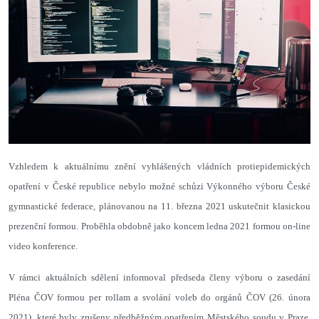
Vzhledem k aktuálnímu znění vyhlášených vládních protiepidemických
opatření v České republice nebylo možné schůzi Výkonného výboru České
gymnastické federace, plánovanou na 11. března 2021 uskutečnit klasickou
prezenční formou. Proběhla obdobně jako koncem ledna 2021 formou on-line
video konference.
V rámci aktuálních sdělení informoval předseda členy výboru o
zasedání
Pléna ČOV formou per rollam a svolání voleb do orgánů ČOV (26. února
2021), které byly zrušeny předběžným opatřením Městského soudu v Praze.