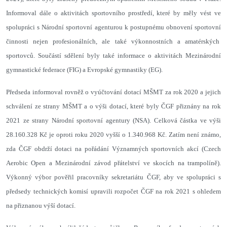
Informoval dále o aktivitách sportovního prostředí, které by měly vést ve
spolupráci s Národní sportovní agenturou k postupnému obnovení sportovní
činnosti nejen profesionálních, ale také výkonnostních a amatérských
sportovců. Součástí sdělení byly také informace o aktivitách Mezinárodní
gymnastické federace (FIG) a Evropské gymnastiky (EG).
Předseda informoval rovněž o vyúčtování dotací MŠMT za rok 2020 a jejich
schválení ze strany MŠMT a o výši dotací, které byly ČGF přiznány na rok
2021 ze strany Národní sportovní agentury (NSA). Celková částka ve výši
28.160.328 Kč je oproti roku 2020 vyšší o 1.340.968 Kč. Zatím není známo,
zda ČGF obdrží dotaci na pořádání Významných sportovních akcí (Czech
Aerobic Open a Mezinárodní závod přátelství ve skocích na trampolíně).
Výkonný výbor pověřil pracovníky sekretariátu ČGF, aby ve spolupráci s
předsedy technických komisí upravili rozpočet ČGF na rok 2021 s ohledem
na přiznanou výší dotací.