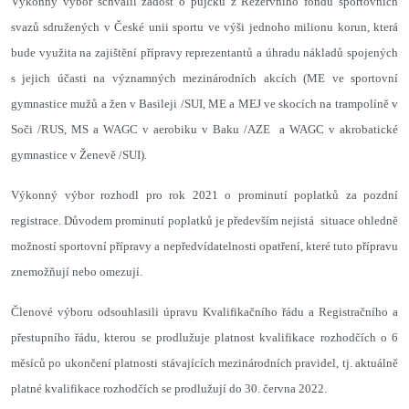
Výkonný výbor schválil žádost o půjčku z Rezervního fondu sportovních
svazů sdružených v České unii sportu ve výši jednoho milionu korun, která
bude využita na zajištění přípravy reprezentantů a úhradu nákladů spojených
s jejich účasti na významných mezinárodních akcích (ME ve sportovní
gymnastice mužů a žen v Basileji /SUI, ME a MEJ ve skocích na trampolíně v
Soči /RUS, MS a WAGC v aerobiku v Baku /AZE a WAGC v akrobatické
gymnastice v Ženevě /SUI).
Výkonný výbor rozhodl pro rok 2021 o prominutí poplatků za pozdní
registrace. Důvodem prominutí poplatků je především nejistá situace ohledně
možností sportovní přípravy a nepředvídatelnosti opatření, které tuto přípravu
znemožňují nebo omezují.
Členové výboru odsouhlasili úpravu Kvalifikačního řádu a Registračního a
přestupního řádu, kterou se prodlužuje platnost kvalifikace rozhodčích o 6
měsíců po ukončení platnosti stávajících mezinárodních pravidel, tj. aktuálně
platné kvalifikace rozhodčích se prodlužují do 30. června 2022.