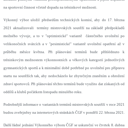
na sportovní činnost včetně dopadu na tréninkové možnosti.
Výkonný výbor uložil předsedům technických komisí, aby do 17. března
2021 aktualizovali termíny mistrovských soutěží na základě předpokladů
možného vývoje, a to v "optimistické" variantě částečného uvolnění po
velikonočních svátcích a v "pesimistické" variantě uvolnění opatření až v
průběhu měsíce května. Při plánování termínů bude přihlédnuto k
tréninkovým možnostem výkonnostních a věkových kategorií jednotlivých
gymnastických sportů a k minimální době potřebné po uvolnění pro přípravu
startu na soutěžích tak, aby nedocházelo ke zbytečným zraněním a ohrožení
zdraví sportovců. Při plánování těchto termínů bude využito dat získaných od
oddílů a klubů počátkem listopadu minulého roku.
Podrobnější informace o variantách termínů mistrovských soutěží v roce 2021
budou zveřejněny na internetových stránkách ČGF v pondělí 22. března 2021.
Další řádné jednání Výkonného výboru ČGF se uskuteční ve čtvrtek 8. dubna