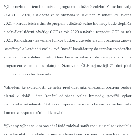
Výbor rozhodl o termínu, místu a programu odložené volební Valné hromady
ČGF (19.9.2020). Odložená valná hromada se uskuteční v sobotu 29. května
2021 v Pardubicích s tím, že program odložené valné hromady bude doplněn
o schválení účetní závěrky ČGF za rok 2020 a návrhu rozpočtu ČGF na rok
2021. Kandidatury na volené funkce budou z důvodu právní opatrnosti znovu
"otevřeny" a kandidáti zašlou své "nové" kandidatury do termínu uvedeného
v jednacím a volebním řádu, který bude rozeslán společně s pozvánkou a
programem v souladu s platnými Stanovami ČGF nejpozději 21 dnů před
datem konání valné hromady.
Vzhledem ke skutečnosti, že nelze předvídat jaká omezující opatření budou
platná v době data konání odložené valné hromady, pověřil výbor
pracovníky sekretariátu ČGF také přípravou možného konání valné hromady
formou korespondenčního hlasování.
Výkonný výbor se v neposlední řadě zabýval současnou situací související s
aktuálně platnými vládními protiepidemickými opatřeními a jejich dopadem