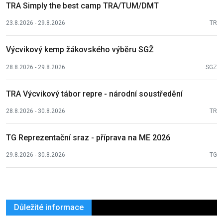
TRA Simply the best camp TRA/TUM/DMT
23.8.2026 - 29.8.2026
TR
Výcvikový kemp žákovského výběru SGŽ
28.8.2026 - 29.8.2026
SGZ
TRA Výcvikový tábor repre - národní soustředění
28.8.2026 - 30.8.2026
TR
TG Reprezentační sraz - příprava na ME 2026
29.8.2026 - 30.8.2026
TG
Důležité informace